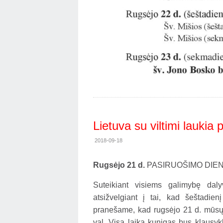
Lietuva su viltimi laukia
2018-09-18
Rugsėjo 21 d.
PASIRUOŠIMO DIEN
Suteikiant visiems galimybę daly
atsižvelgiant į tai, kad šeštadien
pranešame, kad rugsėjo 21 d. mūsų 
val. Visą laiką kunigas bus klausykl