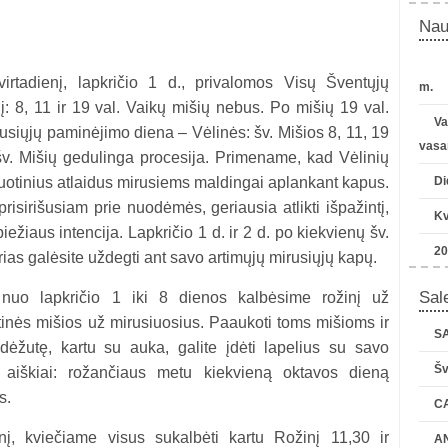
Nau
tvirtadienį, lapkričio 1 d., privalomos Visų Šventųjų
m.
: 8, 11 ir 19 val. Vaikų mišių nebus. Po mišių 19 val.
Va
usiųjų paminėjimo diena – Vėlinės: šv. Mišios 8, 11, 19
vasa
šv. Mišių gedulinga procesija. Primename, kad Vėlinių
uotinius atlaidus mirusiems maldingai aplankant kapus.
Di
prisirišusiam prie nuodėmės, geriausia atlikti išpažintį,
Kv
iežiaus intencija. Lapkričio 1 d. ir 2 d. po kiekvienų šv.
20
as galėsite uždegti ant savo artimųjų mirusiųjų kapų.
Sale
 nuo lapkričio 1 iki 8 dienos kalbėsime rožinį už
inės mišios už mirusiuosius. Paaukoti toms mišioms ir
SA
ėžutę, kartu su auka, galite įdėti lapelius su savo
Šv
i aiškiai: rožančiaus metu kiekvieną oktavos dieną
s.
C
nį, kviečiame visus sukalbėti kartu Rožinį 11,30 ir
AN