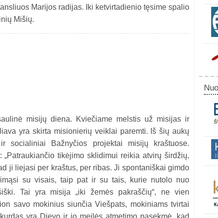
ransliuos Marijos radijas. Iki ketvirtadienio tęsime spalio
inių Mišių.
Nuo
ulinė misijų diena. Kviečiame melstis už misijas ir
iava yra skirta misionierių veiklai paremti. Iš šių aukų
 ir socialiniai Bažnyčios projektai misijų kraštuose.
„Patraukiančio tikėjimo sklidimui reikia atvirų širdžių,
ad ji liejasi per kraštus, per ribas. Ji spontaniškai gimdo
ijimąsi su visais, taip pat ir su tais, kurie nutolo nuo
ešiški. Tai yra misija „iki žemės pakraščių“, ne vien
urion savo mokinius siunčia Viešpats, mokiniams tvirtai
s skurdas yra Dievo ir jo meilės atmetimo pasekmė, kad