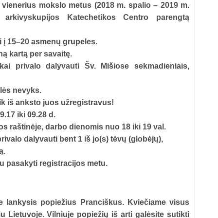
i vienerius mokslo metus (2018 m. spalio – 2019 m.
 arkivyskupijos Katechetikos Centro parengtą
ti į 15–20 asmenų grupeles.
ą kartą per savaitę.
ai privalo dalyvauti Šv. Mišiose sekmadieniais,
lės nevyks.
ik iš anksto juos užregistravus!
.17 iki 09.28 d.
 raštinėje, darbo dienomis nuo 18 iki 19 val.
ivalo dalyvauti bent 1 iš jo(s) tėvų (globėjų),
ą.
bu pasakyti registracijos metu.
e lankysis popiežius Pranciškus. Kviečiame visus
 Lietuvoje. Vilniuje popiežių iš arti galėsite sutikti