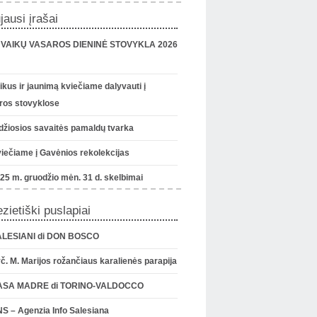
jausi įrašai
VAIKŲ VASAROS DIENINĖ STOVYKLA 2026
ikus ir jaunimą kviečiame dalyvauti į
ros stovyklose
džiosios savaitės pamaldų tvarka
iečiame į Gavėnios rekolekcijas
25 m. gruodžio mėn. 31 d. skelbimai
zietiški puslapiai
LESIANI di DON BOSCO
č. M. Marijos rožančiaus karalienės parapija
ASA MADRE di TORINO-VALDOCCO
S – Agenzia Info Salesiana