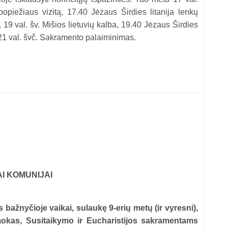
opiežiaus vizitą, 17.40 Jėzaus Širdies litanija lenkų
, 19 val. šv. Mišios lietuvių kalba, 19.40 Jėzaus Širdies
a, 21 val. švč. Sakramento palaiminimas.
I KOMUNIJAI
ažnyčioje vaikai, sulaukę 9-erių metų (ir vyresni),
okas, Susitaikymo ir Eucharistijos sakramentams