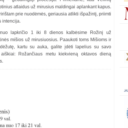
tinius atlaidus už mirusius maldingai aplankant kapus.
irištam prie nuodėmės, geriausia atlikti išpažintį, priimti
 intencija.
 nuo lapkričio 1 iki 8 dienos kalbėsime Rožinį už
inės mišios už mirusiuosius. Paaukoti toms Mišioms ir
ėžutę, kartu su auka, galite įdėti lapelius su savo
i aiškiai: Rožančiaus metu kiekvieną oktavos dieną
s.