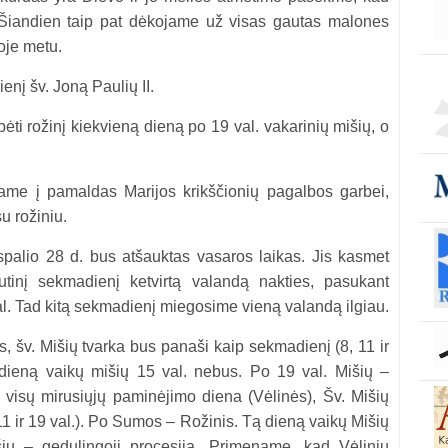
“. Šiandien taip pat dėkojame už visas gautas malones
oje metu.
ienį šv. Joną Paulių II.
ėti rožinį kiekvieną dieną po 19 val. vakarinių mišių, o
čiame į pamaldas Marijos krikščionių pagalbos garbei,
u rožiniu.
spalio 28 d. bus atšauktas vasaros laikas. Jis kasmet
tinį sekmadienį ketvirtą valandą nakties, pasukant
al. Tad kitą sekmadienį miegosime vieną valandą ilgiau.
s, šv. Mišių tvarka bus panaši kaip sekmadienį (8, 11 ir
dieną vaikų mišių 15 val. nebus. Po 19 val. Mišių –
. visų mirusiųjų paminėjimo diena (Vėlinės), Šv. Mišių
11 ir 19 val.). Po Sumos – Rožinis. Tą dieną vaikų Mišių
ių – gedulingoji procesija. Primename, kad Vėlinių