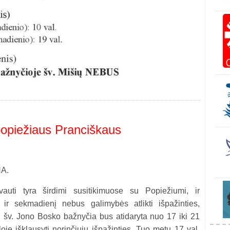
 popiežiaus Pranciškaus
A.
vauti tyra širdimi susitikimuose su Popiežiumi, ir
į ir sekmadienį nebus galimybės atlikti išpažinties,
šv. Jono Bosko bažnyčia bus atidaryta nuo 17 iki 21
oje išklausyti norinčiųjų išpažinties. Tuo metu 17 val.