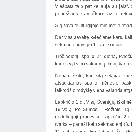
Viešpats taip pat keliauja su jais
popiežiaus Pranciškaus vizito Lietuv
Šią savaitę liturgijoje minime: pirmad
Dar visą savaitę kviečiame kartu kalb
sekmadieniais po 11 val. sumos.
Trečiadienį, spalio 24 dieną, kvie
kurios vyks po vakarinių mišių kartu s
Nepamirškite, kad kitą sekmadienį 
atšaukiamas spalio mėnesio pasku
laikrodžio rodyklę viena valanda atg
Lapkričio 1 d., Visų Šventųjų iškilmė
19 val.). Po Sumos – Rožinis. Tą 
gedulingoji procesija. Lapkričio 2 d
tvarka – panaši kaip sekmadienį (8, 
15 val. nebus. Po 19 val. šv. Miš