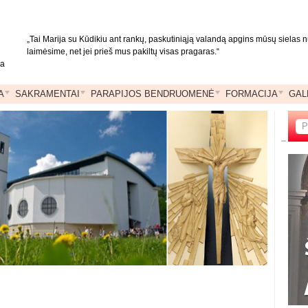
„Tai Marija su Kūdikiu ant rankų, paskutiniąją valandą apgins mūsų sielas
laimėsime, net jei prieš mus pakiltų visas pragaras.“
ja
A
SAKRAMENTAI
PARAPIJOS BENDRUOMENĖ
FORMACIJA
GAL