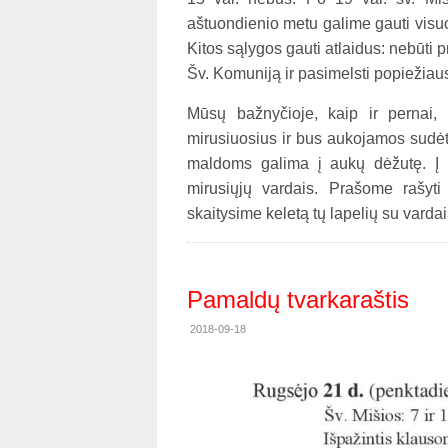
aštuondienio metu galime gauti visuo
Kitos sąlygos gauti atlaidus: nebūti pr
Šv. Komuniją ir pasimelsti popiežiaus
Mūsų bažnyčioje, kaip ir pernai,
mirusiuosius ir bus aukojamos sudėt
maldoms galima į aukų dėžutę. Į d
mirusiųjų vardais. Prašome rašyt
skaitysime keletą tų lapelių su vardai
Pamaldų tvarkaraštis
2018-09-18