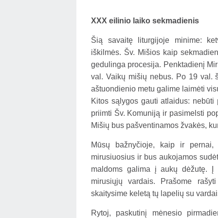
XXX eilinio laiko sekmadienis
Šią savaitę liturgijoje minime: ke
iškilmės. Šv. Mišios kaip sekmadienį
gedulinga procesija. Penktadienį Mir
val. Vaikų mišių nebus. Po 19 val. 
aštuondienio metu galime laimėti vis
Kitos sąlygos gauti atlaidus: nebūti 
priimti Šv. Komuniją ir pasimelsti pop
Mišių bus pašventinamos žvakės, kuri
Mūsų bažnyčioje, kaip ir pernai,
mirusiuosius ir bus aukojamos sudėt
maldoms galima į aukų dėžutę. Į d
mirusiųjų vardais. Prašome rašyt
skaitysime keletą tų lapelių su vardai
Rytoj, paskutinį mėnesio pirmadie