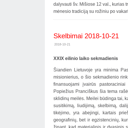
dalyvauti šv. Mišiose 12 val., kurias t
mėnesio tradiciją su rožiniu po vakar
Skelbimai 2018-10-21
2018-10-21
XXIX eilinio laiko sekmadienis
Šiandien Lietuvoje yra minima Pasa
misionierius, o šio sekmadienio rinkl
finansuojami įvairūs pastoraciniai
Popiežius Pranciškus šia tema rašė: 
sklidinų meilės. Meilei būdinga tai, k
susitikimą, liudijimą, skelbimą, dal
tikėjimo, yra abejingi, kartais pri
geografinių, bet ir egzistencinių, k
žinant, kad materialinis ir dvasini