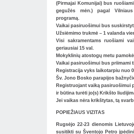
(Pirmajai Komunijai) bus ruošiam
gegužės mėn.) pagal Vilniaus
programą.
Vaikai pasiruošimui bus suskirsty
Užsiėmimo trukmė – 1 valanda vien
Visi sakramentams ruošiami vaik
geriausiai 15 val.
Mokyklinių atostogų metu pamokė
Vaikai pasiruošimui bus priimami t
Registracija vyks laikotarpiu nuo 09
Šv. Jono Bosko parapijos bažnyčios
Registruojant vaiką pasiruošimui pr
ir būtina turėti jo(s) Krikšto liudijim
Jei vaikas nėra krikštytas, tą svar
POPIEŽIAUS VIZITAS
Rugsėjo 22-23 dienomis Lietuvoj
susitikti su Šventojo Petro įpėdiniu