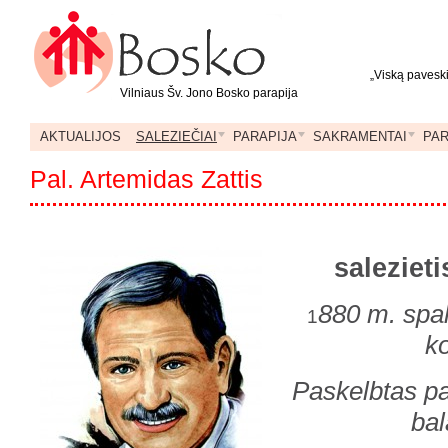
„Viską paveski
Vilniaus Šv. Jono Bosko parapija
AKTUALIJOS
SALEZIEČIAI
PARAPIJA
SAKRAMENTAI
PA
Pal. Artemidas Zattis
saleziet
880 m. spal
1
k
Paskelbtas pa
bal