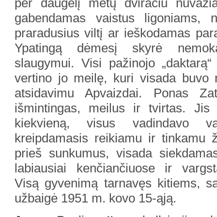
per daugelį metų dviračiu nuvaži
gabendamas vaistus ligoniams, 
praradusius viltį ar ieškodamas par
Ypatingą dėmesį skyrė nemoka
slaugymui. Visi pažinojo „daktarą“
vertino jo meilę, kuri visada buvo n
atsidavimu Apvaizdai. Ponas Za
išmintingas, meilus ir tvirtas. Ji
kiekvieną, visus vadindavo v
kreipdamasis reikiamu ir tinkamu 
prieš sunkumus, visada siekdamas t
labiausiai kenčiančiuose ir vargst
Visą gyvenimą tarnavęs kitiems, s
užbaigė 1951 m. kovo 15-ąją.