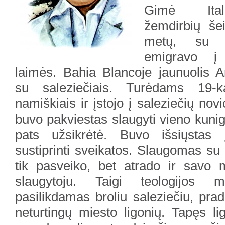
Gimė Itali
žemdirbių še
metų, su s
emigravo į 
laimės. Bahia Blancoje jaunuolis A
su saleziečiais. Turėdams 19-k
namiškiais ir įstojo į saleziečių novi
buvo pakviestas slaugyti vieno kunigo
pats užsikrėtė. Buvo išsiųstas
sustiprinti sveikatos. Slaugomas su
tik pasveiko, bet atrado ir savo m
slaugytoju. Taigi teologijos 
pasilikdamas broliu saleziečiu, prad
neturtingų miesto ligonių. Tapęs lig