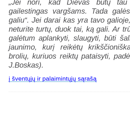
„Jei nori, kad Dievas būtų tau 
gailestingas vargšams. Tada galės
galiu“. Jei darai kas yra tavo galioje
neturite turtų, duok tai, ką gali. Ar t
galėtum aplankyti, slaugyti, būti ša
jaunimo, kurį reikėtų krikščionišk
brolių, kuriuos reiktų pataisyti, padė
J.Boskas).
į šventųjų ir palaimintųjų sąrašą