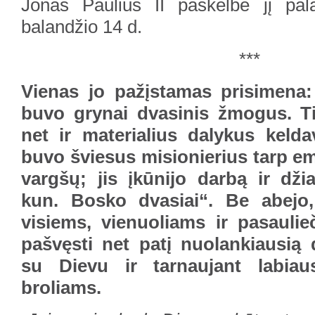
Jonas Paulius II paskelbė jį pal
balandžio 14 d.
***
Vienas jo pažįstamas prisimena:
buvo grynai dvasinis žmogus. T
net ir materialius dalykus kelda
buvo šviesus misionierius tarp em
vargšų; jis įkūnijo darbą ir dži
kun. Bosko dvasiai“. Be abejo,
visiems, vienuoliams ir pasaulie
pašvęsti net patį nuolankiausią 
su Dievu ir tarnaujant labiaus
broliams.