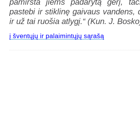
pamiršta jiems padarytą gėrį, ta
pastebi ir stiklinę gaivaus vandens,
ir už tai ruošia atlygį.“ (Kun. J. Bosko
į šventųjų ir palaimintųjų sąrašą