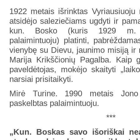
1922 metais išrinktas Vyriausiuoju r
atsidėjo saleziečiams ugdyti ir pam
kun. Bosko (kuris 1929 m. 
palaimintuoju) platinti, pabrėždam
vienybę su Dievu, jaunimo misiją ir 
Marija Krikščionių Pagalba. Kaip 
paveldėtojas, mokėjo skaityti „laiko
narsiai prisitaikyti.
Mirė Turine. 1990 metais Jono
paskelbtas palaimintuoju.
***
„Kun. Boskas savo išoriškai nea