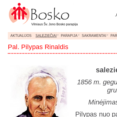
„
Vilniaus Šv. Jono Bosko parapija
AKTUALIJOS
SALEZIEČIAI
PARAPIJA
SAKRAMENTAI
PA
Pal. Pilypas Rinaldis
salezi
1856 m. gegu
gru
Minėjimas
Pilypas nuo p