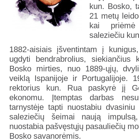
kun. Bosko, t
21 metų leido
kai priėmė 
saleziečiu kun
1882-aisiais įšventintam į kunigus
ugdyti bendrabrolius, siekiančius 
Bosko mirties, nuo 1889-ųjų, dvyl
veiklą Ispanijoje ir Portugalijoje. 
rektorius kun. Rua paskyrė jį Ge
ekonomu. Įtemptas darbas nesu
tarnystėje tapti nuostabiu dvasiniu
saleziečių šeimai naują impulsą,
nuostabia pašvęstųjų pasauliečių mote
Bosko savanorėmis.