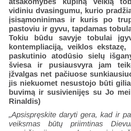
atsakomybės kupiną veiklą tob
vidiniu dvasingumu, kurio pradži
įsisąmoninimas ir kuris po trup
pastoviu ir gyvu, tapdamas tobul
Tokiu būdu savyje tobulai įgyv
kontempliaciją, veiklos ekstazę,
paskutinio atodūsio sielų išga
šviesa ir pusiausvyra jam teikė
įžvalgas net pačiuose sunkiausiu
jis niekuomet nesustojo būti gilia
buvimą ir susivienijęs su Jo mei
Rinaldis)
„Apsispręskite daryti gera, kad ir 
veiksmas būtų priimtinas Diev