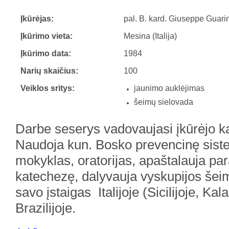
Įkūrėjas:
pal. B. kard. Giuseppe Guari
Įkūrimo vieta:
Mesina (Italija)
Įkūrimo data:
1984
Narių skaičius:
100
Veiklos sritys:
jaunimo auklėjimas
šeimų sielovada
Darbe seserys vadovaujasi įkūrėjo k
Naudoja kun. Bosko prevencinę sist
mokyklas, oratorijas, apaštalauja pa
katechezę, dalyvauja vyskupijos šeim
savo įstaigas Italijoje (Sicilijoje, Kala
Brazilijoje.