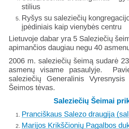
stilius
Ryšys su saleziečių kongregacijos
įpėdiniais kaip vienybės centru
Lietuvoje dabar yra 5 Saleziečių šei
apimančios daugiau negu 40 asmenų
2006 m. saleziečių šeimą sudarė 23 
asmenų visame pasaulyje. Pavie
saleziečių Generalinis Vyresnysis
Šeimos tėvas.
Saleziečių Šeimai pri
Pranciškaus Salezo draugija (sal
Marijos Krikščionių Pagalbos duk