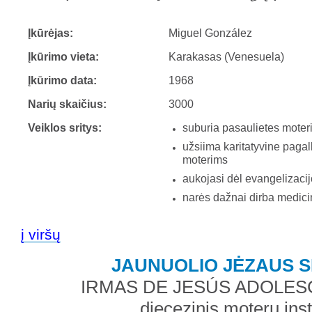
Įkūrėjas:
Miguel González
Įkūrimo vieta:
Karakasas (Venesuela)
Įkūrimo data:
1968
Narių skaičius:
3000
Veiklos sritys:
suburia pasaulietes moter
užsiima karitatyvine paga
moterims
aukojasi dėl evangelizaci
narės dažnai dirba medici
į viršų
JAUNUOLIO JĖZAUS 
IRMAS DE JESÚS ADOLESC
diecezinis moterų inst