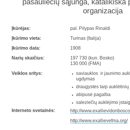
pasauliečių sąjunga, katalikiška
organizacija
Įkūrėjas:
pal. Pilypas Rinaldi
Įkūrimo vieta:
Turinas (Italija)
Įkūrimo data:
1908
Narių skaičius:
197 730 (kun. Bosko)
130 000 (FMA)
Veiklos sritys:
saviauklos ir jaunimo auk
ugdymas
draugystės tarp auklėtini
abipusė pagalba
saleziečių auklėjimo įsta
Interneto svetainės:
http://www.exallievidonbosc
http://www.exallievefma.org/