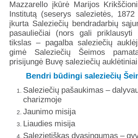
Mazzarello įkūrė Marijos Krikščion
Institutą (seserys salezietės, 187
įkurta Saleziečių bendradarbių sąjun
pasauliečiai (nors gali priklausyti 
tikslas – pagalba saleziečių auklėj
gimė Saleziečių Šeimos pamata
prisijungė Buvę saleziečių auklėtiniai
Bendri būdingi saleziečių Še
Saleziečių pašaukimas – dalyvau
charizmoje
Jaunimo misija
Liaudies misija
Salezietiškas dvasingumas – gyv