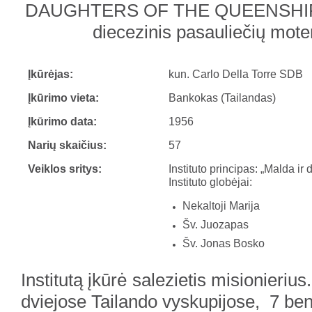
DAUGHTERS OF THE QUEENSHI
diecezinis pasauliečių moter
Įkūrėjas:
kun. Carlo Della Torre SDB
Įkūrimo vieta:
Bankokas (Tailandas)
Įkūrimo data:
1956
Narių skaičius:
57
Veiklos sritys:
Instituto principas: „Malda ir 
Instituto globėjai:
Nekaltoji Marija
Šv. Juozapas
Šv. Jonas Bosko
Institutą įkūrė salezietis misionierius
dviejose Tailando vyskupijose, 7 b