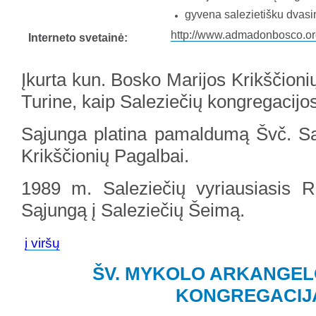
gyvena salezietišku dvas
http://www.admadonbosco.or
Interneto svetainė:
Įkurta kun. Bosko Marijos Krikščioni
Turine, kaip Saleziečių kongregacijos
Sąjunga platina pamaldumą Švč. Sak
Krikščionių Pagalbai.
1989 m. Saleziečių vyriausiasis R
Sąjungą į Saleziečių Šeimą.
į viršų
ŠV. MYKOLO ARKANGEL
KONGREGACIJ