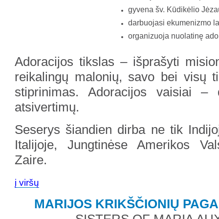
gyvena šv. Kūdikėlio Jėz
darbuojasi ekumenizmo la
organizuoja nuolatinę ado
Adoracijos tikslas – išprašyti misio
reikalingų malonių, savo bei visų 
stiprinimas. Adoracijos vaisiai 
atsivertimų.
Seserys šiandien dirba ne tik Indijoj
Italijoje, Jungtinėse Amerikos Vals
Zaire.
į viršų
MARIJOS KRIKŠČIONIŲ PAG