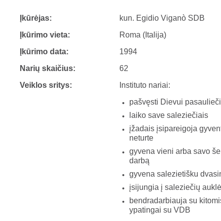
Įkūrėjas:
kun. Egidio Viganò SDB
Įkūrimo vieta:
Roma (Italija)
Įkūrimo data:
1994
Narių skaičius:
62
Veiklos sritys:
Instituto nariai:
pašvęsti Dievui pasaulieči
laiko save saleziečiais
įžadais įsipareigoja gyven
neturte
gyvena vieni arba savo še
darbą
gyvena salezietišku dvas
įsijungia į saleziečių aukl
bendradarbiauja su kitomi
ypatingai su VDB