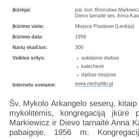
Įkūrėjai:
pal. kun. Bronisław Markiwic
Dievo tarnaitė ses. Anna Ka
Įkūrimo vieta:
Miejsce Piastowe (Lenkija)
Įkūrimo data:
1956
Narių skaičius:
300
Veiklos sritys:
auklėjimo darbas
katechezė
darbas misijose
www.michalitki.pl
Interneto svetainė:
Šv. Mykolo Arkangelo seserų, kitai
mykolitėmis, kongregaciją įkūrė 
Markiewicz ir Dievo tarnaitė Anna 
pabaigoje. 1956 m. Kongregacij