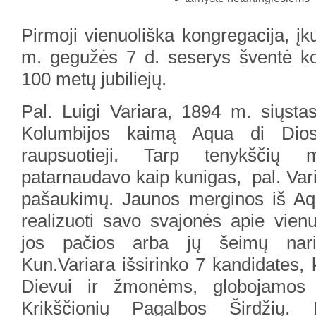
Pirmoji vienuoliška kongregacija, įk
m. gegužės 7 d. seserys šventė ko
100 metų jubiliejų.
Pal. Luigi Variara, 1894 m. siųstas
Kolumbijos kaimą Aqua di Dio
raupsuotieji. Tarp tenykščių m
patarnaudavo kaip kunigas, pal. Vari
pašaukimų. Jaunos merginos iš Aq
realizuoti savo svajonės apie vien
jos pačios arba jų šeimų naria
Kun.Variara išsirinko 7 kandidates, k
Dievui ir žmonėms, globojamos 
Krikščionių Pagalbos Širdžių. 