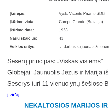
Įkūrėjas:
Vysk. Vicente Priante SDB
Įkūrimo vieta:
Campo Grande (Brazilija)
Įkūrimo data:
1938
Narių skaičius:
43
Veiklos sritys:
darbas su jaunais žmonė
Seserų principas: „Viskas visiems”
Globėjai: Jaunuolis Jėzus ir Marija i
Seserys turi 11 vienuolynų šešiose Br
į viršų
NEKALTOSIOS MARIJOS IR