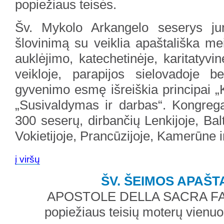
popiežiaus teisės.
Šv. Mykolo Arkangelo seserys jun
šlovinimą su veiklia apaštališka mei
auklėjimo, katechetinėje, karitatyvi
veikloje, parapijos sielovadoje b
gyvenimo esmę išreiškia principai „
„Susivaldymas ir darbas“. Kongrega
300 seserų, dirbančių Lenkijoje, Balt
Vokietijoje, Prancūzijoje, Kamerūne ir 
į viršų
ŠV. ŠEIMOS APAŠT
APOSTOLE DELLA SACRA FA
popiežiaus teisių moterų vienuol