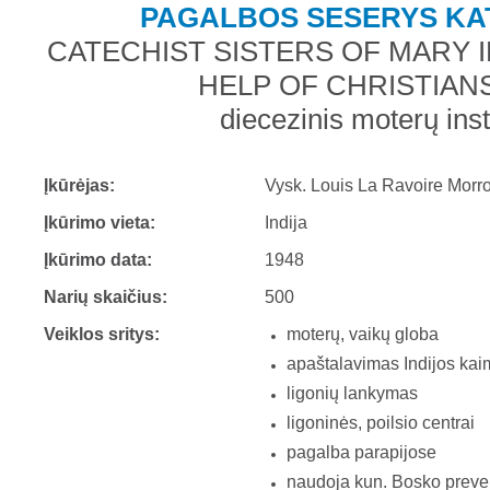
PAGALBOS SESERYS KA
CATECHIST SISTERS OF MARY
HELP OF CHRISTIANS
diecezinis moterų inst
Įkūrėjas:
Vysk. Louis La Ravoire Morr
Įkūrimo vieta:
Indija
Įkūrimo data:
1948
Narių skaičius:
500
Veiklos sritys:
moterų, vaikų globa
apaštalavimas Indijos ka
ligonių lankymas
ligoninės, poilsio centrai
pagalba parapijose
naudoja kun. Bosko preve