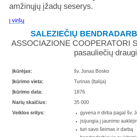
amžinųjų įžadų seserys.
į viršų
SALEZIEČIŲ BENDRADARB
ASSOCIAZIONE COOPERATORI SA
pasauliečių draugi
Įkūrėjas:
šv. Jonas Bosko
Įkūrimo vieta:
Turinas (Italija)
Įkūrimo data:
1876
Narių skaičius:
35 000
Veiklos sritys:
gyvena ir dirba pagal šv
įsijungia į jaunimo auklėj
turi savo šeimas ir darbą