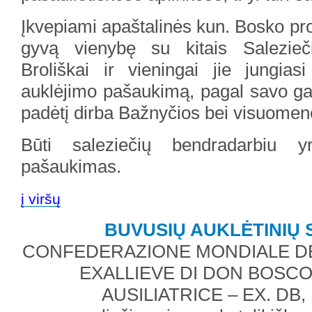
Įkvepiami apaštalinės kun. Bosko pr
gyvą vienybę su kitais Salezieč
Broliškai ir vieningai jie jungias
auklėjimo pašaukimą, pagal savo ga
padėtį dirba Bažnyčios bei visuomenė
Būti saleziečių bendradarbiu 
pašaukimas.
į viršų
BUVUSIŲ AUKLĖTINIŲ
CONFEDERAZIONE MONDIALE DEG
EXALLIEVE DI DON BOSCO
AUSILIATRICE – EX. DB,