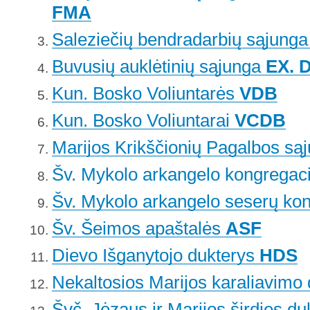
FMA
Saleziečių bendradarbių sąjung
Buvusių auklėtinių sąjunga
EX. 
Kun. Bosko Voliuntarės
VDB
Kun. Bosko Voliuntarai
VCDB
Marijos Krikščionių Pagalbos są
Šv. Mykolo arkangelo kongregac
Šv. Mykolo arkangelo seserų kon
Šv. Šeimos apaštalės
ASF
Dievo Išganytojo dukterys
HDS
Nekaltosios Marijos karaliavimo
Švč. Jėzaus ir Marijos širdies d