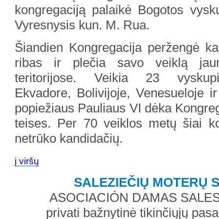
kongregaciją palaikė Bogotos vysku
Vyresnysis kun. M. Rua.
Šiandien Kongregacija peržengė ka
ribas ir plečia savo veiklą jau
teritorijose. Veikia 23 vyskupi
Ekvadore, Bolivijoje, Venesueloje i
popiežiaus Pauliaus VI dėka Kongrega
teises. Per 70 veiklos metų šiai k
netrūko kandidačių.
į viršų
SALEZIEČIŲ MOTERŲ 
ASOCIACIÓN DAMAS SALES
privati bažnytinė tikinčiųjų pas