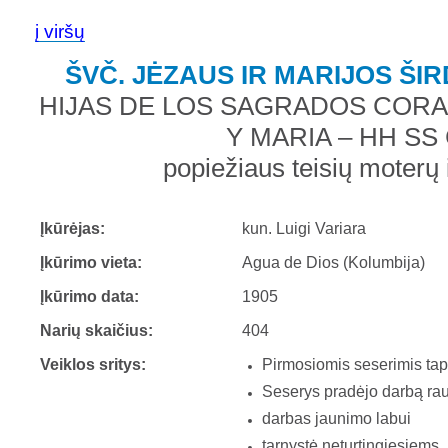
į viršų
ŠVČ. JĖZAUS IR MARIJOS ŠI
HIJAS DE LOS SAGRADOS COR
Y MARIA – HH SS
popiežiaus teisių moterų 
Įkūrėjas:
kun. Luigi Variara
Įkūrimo vieta:
Agua de Dios (Kolumbija)
Įkūrimo data:
1905
Narių skaičius:
404
Veiklos sritys:
Pirmosiomis seserimis ta
Seserys pradėjo darbą ra
darbas jaunimo labui
tarnystė neturtingiesiems