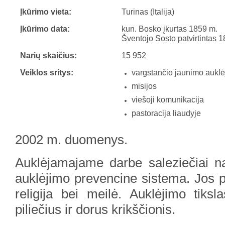
Įkūrimo vieta:
Turinas (Italija)
Įkūrimo data:
kun. Bosko įkurtas 1859 m.
Šventojo Sosto patvirtintas 
Narių skaičius:
15 952
Veiklos sritys:
vargstančio jaunimo aukl
misijos
viešoji komunikacija
pastoracija liaudyje
2002 m. duomenys.
Auklėjamajame darbe saleziečiai n
auklėjimo prevencine sistema. Jos p
religija bei meilė. Auklėjimo tiksl
piliečius ir dorus krikščionis.