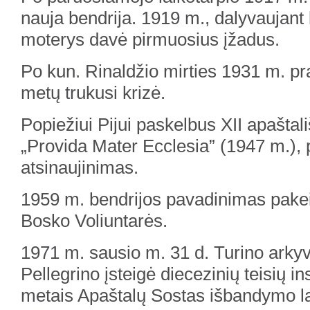
nauja bendrija. 1919 m., dalyvaujant 
moterys davė pirmuosius įžadus.
Po kun. Rinaldžio mirties 1931 m. pr
metų trukusi krizė.
Popiežiui Pijui paskelbus XII apaštali
„Provida Mater Ecclesia” (1947 m.), 
atsinaujinimas.
1959 m. bendrijos pavadinimas pakeis
Bosko Voliuntarės.
1971 m. sausio m. 31 d. Turino arky
Pellegrino įsteigė diecezinių teisių ins
metais Apaštalų Sostas išbandymo lai