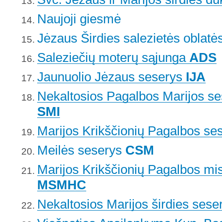
Naujoji giesmė
Jėzaus Širdies salezietės oblatė
Saleziečių moterų sąjunga
ADS
Jaunuolio Jėzaus seserys
IJA
Nekaltosios Pagalbos Marijos se
SMI
Marijos Krikščionių Pagalbos se
Meilės seserys
CSM
Marijos Krikščionių Pagalbos mi
MSMHC
Nekaltosios Marijos širdies sese