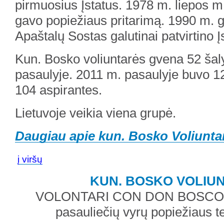
pirmuosius Įstatus. 1978 m. liepos m.
gavo popiežiaus pritarimą. 1990 m. 
Apaštalų Sostas galutinai patvirtino Į
Kun. Bosko voliuntarės gvena 52 ša
pasaulyje. 2011 m. pasaulyje buvo 12
104 aspirantes.
Lietuvoje veikia viena grupė.
Daugiau apie kun. Bosko Voliuntar
į viršų
KUN. BOSKO VOLIU
VOLONTARI CON DON BOSCO –
pasauliečių vyrų popiežiaus tei