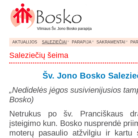
Vilniaus Šv. Jono Bosko parapija
AKTUALIJOS
SALEZIEČIAI
PARAPIJA
SAKRAMENTAI
PA
Saleziečių šeima
Šv. Jono Bosko Salezie
„Nedidelės jėgos susivienijusios tam
Bosko)
Netrukus po šv. Pranciškaus drau
įsteigimo kun. Bosko nusprendė priim
moterų pasaulio atžvilgiu ir kartu