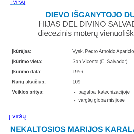
į viršų
DIEVO IŠGANYTOJO D
HIJAS DEL DIVINO SALV
diecezinis moterų vienuolišk
Įkūrėjas:
Vysk. Pedro Arnoldo Aparici
Įkūrimo vieta:
San Vicente (El Salvador)
Įkūrimo data:
1956
Narių skaičius:
109
Veiklos sritys:
pagalba katechizacijoje
vargšų globa misijose
į viršų
NEKALTOSIOS MARIJOS KARAL