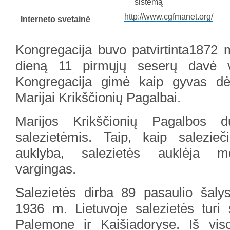
sistemą
http://www.cgfmanet.org/
Interneto svetainė
Kongregacija buvo patvirtinta1872 
dieną 11 pirmųjų seserų davė vi
Kongregacija gimė kaip gyvas d
Marijai Krikščionių Pagalbai.
Marijos Krikščionių Pagalbos d
salezietėmis. Taip, kaip salezieč
auklyba, salezietės auklėja me
vargingas.
Salezietės dirba 89 pasaulio šalys
1936 m. Lietuvoje salezietės tur
Palemone ir Kaišiadoryse. Iš vis