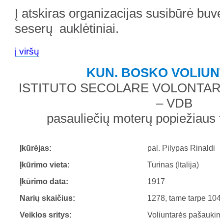
Į atskiras organizacijas susibūrė buv
seserų auklėtiniai.
į viršų
KUN. BOSKO VOLIU
ISTITUTO SECOLARE VOLONTAR
– VDB
pasauliečių moterų popiežiaus t
Įkūrėjas:
pal. Pilypas Rinaldi
Įkūrimo vieta:
Turinas (Italija)
Įkūrimo data:
1917
Narių skaičius:
1278, tame tarpe 104
Veiklos sritys:
Voliuntarės pašauki