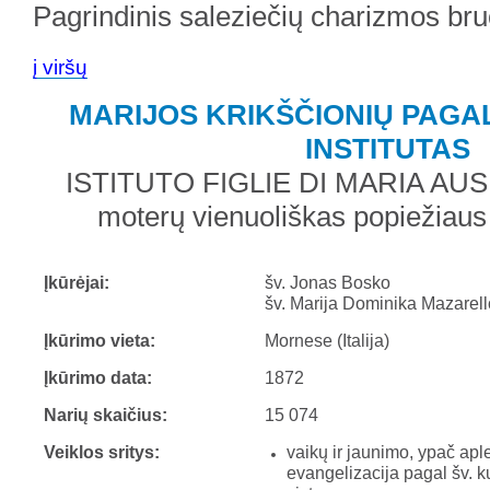
Pagrindinis saleziečių charizmos bru
į viršų
MARIJOS KRIKŠČIONIŲ PAG
INSTITUTAS
ISTITUTO FIGLIE DI MARIA AUS
moterų vienuoliškas popiežiaus t
Įkūrėjai:
šv. Jonas Bosko
šv. Marija Dominika Mazarell
Įkūrimo vieta:
Mornese (Italija)
Įkūrimo data:
1872
Narių skaičius:
15 074
Veiklos sritys:
vaikų ir jaunimo, ypač apl
evangelizacija pagal šv. 