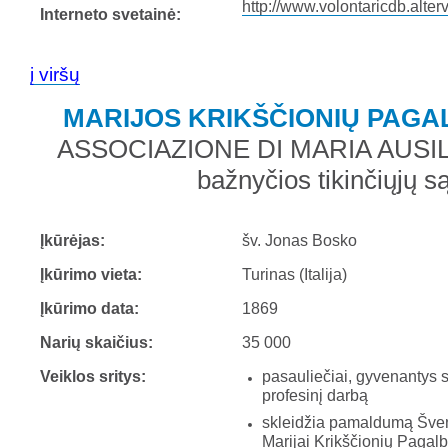
http://www.volontaricdb.alterv
Interneto svetainė:
į viršų
MARIJOS KRIKŠČIONIŲ PAG
ASSOCIAZIONE DI MARIA AUSI
bažnyčios tikinčiųjų s
Įkūrėjas:
šv. Jonas Bosko
Įkūrimo vieta:
Turinas (Italija)
Įkūrimo data:
1869
Narių skaičius:
35 000
Veiklos sritys:
pasauliečiai, gyvenantys 
profesinį darbą
skleidžia pamaldumą Šven
Marijai Krikščionių Pagalb