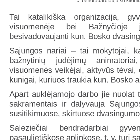
bendradarbiauja su kitom
Tai katalikiška organizacija, gyv
visuomenėje bei Bažnyčioje 
besivadovaujanti kun. Bosko dvasin
Sąjungos nariai – tai mokytojai, kat
bažnytinių judėjimų animatoriai,
visuomenės veikėjai, aktyvūs tėvai, 
kunigai, kuriuos traukia kun. Bosko
Apart auklėjamojo darbo jie nuolat t
sakramentais ir dalyvauja Sąjung
susitikimuose, skirtuose dvasingumo 
Saleziečiai bendradarbiai gyv
pasaulietiškose aplinkose, t. y. turi 