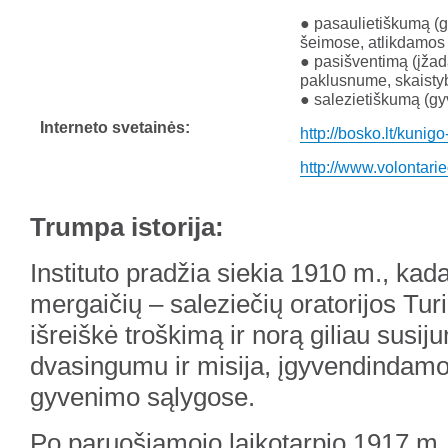
● pasaulietiškumą (
šeimose, atlikdamos 
● pasišventimą (įžada
paklusnume, skaistybė
● salezietiškumą (g
Interneto svetainės:
http://bosko.lt/kunig
http://www.volontari
Trumpa istorija:
Instituto pradžia siekia 1910 m., kad
mergaičių – saleziečių oratorijos Turi
išreiškė troškimą ir norą giliau susij
dvasingumu ir misija, įgyvendindamos
gyvenimo sąlygose.
Po paruošiamojo laikotarpio 1917 m.