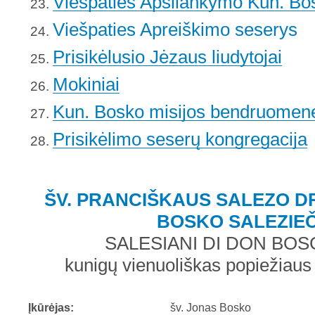
Viešpaties Apsilankymo Kun. B
Viešpaties Apreiškimo seserys
Prisikėlusio Jėzaus liudytojai
Mokiniai
Kun. Bosko misijos bendruome
Prisikėlimo seserų kongregacija
ŠV. PRANCIŠKAUS SALEZO DR
BOSKO SALEZIEČ
SALESIANI DI DON BOS
kunigų vienuoliškas popiežiaus t
Įkūrėjas:
šv. Jonas Bosko