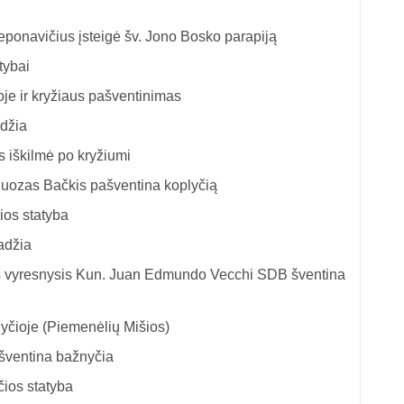
eponavičius įsteigė šv. Jono Bosko parapiją
tybai
je ir kryžiaus pašventinimas
adžia
 iškilmė po kryžiumi
uozas Bačkis pašventina koplyčią
čios statyba
adžia
is vyresnysis Kun. Juan Edmundo Vecchi SDB šventina
yčioje (Piemenėlių Mišios)
 šventina bažnyčia
čios statyba