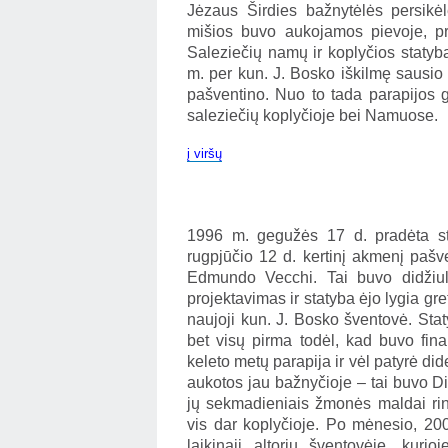
Jėzaus Širdies bažnytėlės persikė
mišios buvo aukojamos pievoje, pri
Saleziečių namų ir koplyčios statyb
m. per kun. J. Bosko iškilmę sausio
pašventino. Nuo to tada parapijos g
saleziečių koplyčioje bei Namuose.
į viršų
1996 m. gegužės 17 d. pradėta s
rugpjūčio 12 d. kertinį akmenį pašve
Edmundo Vecchi. Tai buvo didžiul
projektavimas ir statyba ėjo lygia gret
naujoji kun. J. Bosko šventovė. Stat
bet visų pirma todėl, kad buvo fin
keleto metų parapija ir vėl patyrė d
aukotos jau bažnyčioje – tai buvo Di
jų sekmadieniais žmonės maldai rin
vis dar koplyčioje. Po mėnesio, 20
laikinąjį altorių šventovėje, kuri