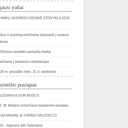
jausi įrašai
VAIKŲ VASAROS DIENINĖ STOVYKLA 2026
ikus ir jaunimą kviečiame dalyvauti į vasaros
klose
džiosios savaitės pamaldų tvarka
iečiame į Gavėnios rekolekcijas
25 m. gruodžio mėn. 31 d. skelbimai
zietiški puslapiai
LESIANI di DON BOSCO
č. M. Marijos rožančiaus karalienės parapija
ASA MADRE di TORINO-VALDOCCO
S – Agenzia Info Salesiana