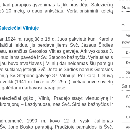
, kad parapijos gyvenimas ką tik prasidėjo. Saleziečių
Nau
eš 20 metų, o daug anksčiau. Verta prisiminti keletą
m.
Saleziečiai Vilniuje
Va
 dar 1924 m. rugpjūčio 15 d. Juos pakvietė kun. Karolis
stovy
laičiui leidus, jis perdavė jiems Švč. Jėzaus Širdies
tu, esančius Gerosios Vilties gatvėje. Arkivyskupas J.
Di
ienuoliams pavedė ir Šv. Stepono bažnyčią. Vyriausiasis
Kv
is jau buvo atvažiavęs į Vilnių dar neidamas šių pareigų
vė sutikimą įsteigti Švč. Jėzaus Širdies namus Gerosios
20
oriją Šv. Stepono gatvėje 37, Vilniuje. Per karą, Lietuvą
eikti (1941 m. birželio 22–29 d.), vėliau buvo sovietų
Sale
ek galėdami darbavosi parapijose.
SA
leziečiai grįžo į Vilnių. Pradėjo statyti vienuolyną ir
krorajonų – Lazdynuose, nes Švč. Širdies bažnyčios ir
Šv
C
endruomenė. 1990 m. kovo 12 d. vysk. Julijonas
 Šv. Jono Bosko parapiją. Pradžioje pamaldos iš Švč.
AN