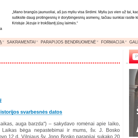
„Mano brangūs jaunuoliai, aš jus myliu visa širdimi. Myliu jus vien už tai, kad
sutiksite daug protingesnių ir dorybingesnių asmenų, tačiau sunkiai rasite kitą
Kristuje Jėzuje ir trokštantį jūsų laimės.“
ja
A
SAKRAMENTAI
PARAPIJOS BENDRUOMENĖ
FORMACIJA
GAL
ų
 istorijos svarbesnės datos
laikas, auga barzda“) – sakydavo romėnai apie laiko,
ą. Laikas bėga nepastebimai ir mums, šv. J. Bosko
ovo 12 d. Vilniaus šv. Jono Bosko parapijai sukako 20