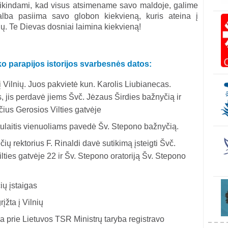
atikindami, kad visus atsimename savo maldoje, galime
galba pasiima savo globon kiekvieną, kuris ateina į
. Te Dievas dosniai laimina kiekvieną!
o parapijos istorijos svarbesnės datos:
į Vilnių. Juos pakvietė kun. Karolis Liubianecas.
s, jis perdavė jiems Švč. Jėzaus Širdies bažnyčią ir
ius Gerosios Vilties gatvėje
tulaitis vienuoliams pavedė Šv. Stepono bažnyčią.
ių rektorius F. Rinaldi davė sutikimą įsteigti Švč.
ties gatvėje 22 ir Šv. Stepono oratoriją Šv. Stepono
ių įstaigas
įžta į Vilnių
a prie Lietuvos TSR Ministrų taryba registravo