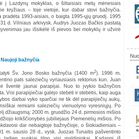
lė į Lazdynų mokyklas, o šiltaisiais metų mėnesiais
e kryžiaus – toje vietoje, kur dabar stovi bažnyčia.
a pradėta 1993-aisiais, o baigta 1995-ųjų gruodį. 1995
 31 d. Vilniaus arkivysk. Audrys Juozas Bačkis pastatą
yvenimas jau išsikėlė iš pievos bei mokyklų ir užvirė
Nuo
Naujoji bažnyčia
2
tatyti Šv. Jono Bosko bažnyčia (1400 m
). 1996 m.
ntino pats saleziečių vyriausiasis rektorius kun. Juan
ė šventė jaunai parapijai. Nuo to įvykio bažnyčios
a. Visi parapijiečiai galėjo stebėti ir stebėtis, kaip auga
ybos darbai vyko sparčiai ne tik dėl parapijiečių aukų,
ansiškai remiami saleziečių vienuolyno vyresniųjų. Po
idelį džiaugsmą: 2000 m. gruodžio 24 d. pirmosios mišios
džiojo krikščionybės jubiliejaus Piemenėlių mišios. Po
kdavosi dar nebaigtoje bažnyčioje, o šiokiadieniais –
01 m. sausio 28 d., vysk. Juozas Tunaitis pašventinto
oje tądien sunkiai tilpo visi maldininkai. Kadangi iš