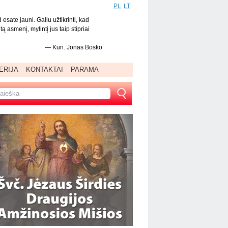
PL
LT
 esate jauni. Galiu užtikrinti, kad
 asmenį, mylintį jus taip stipriai
—
Kun. Jonas Bosko
ERIJA
KONTAKTAI
PARAMA