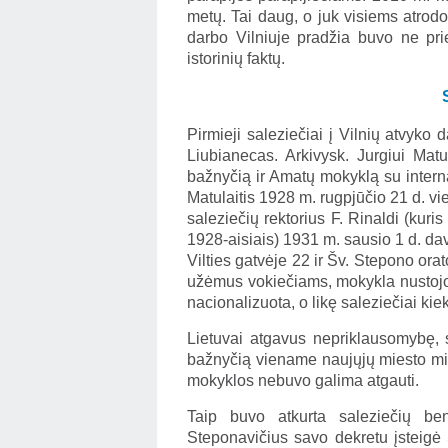
metų. Tai daug, o juk visiems atrodo
darbo Vilniuje pradžia buvo ne pri
istorinių faktų.
Pirmieji saleziečiai į Vilnių atvyko
Liubianecas. Arkivysk. Jurgiui Matu
bažnyčią ir Amatų mokyklą su interna
Matulaitis 1928 m. rugpjūčio 21 d. v
saleziečių rektorius F. Rinaldi (kur
1928-aisiais) 1931 m. sausio 1 d. da
Vilties gatvėje 22 ir Šv. Stepono orat
užėmus vokiečiams, mokykla nustojo v
nacionalizuota, o likę saleziečiai ki
Lietuvai atgavus nepriklausomybę, sa
bažnyčią viename naujųjų miesto mi
mokyklos nebuvo galima atgauti.
Taip buvo atkurta saleziečių b
Steponavičius savo dekretu įsteigė