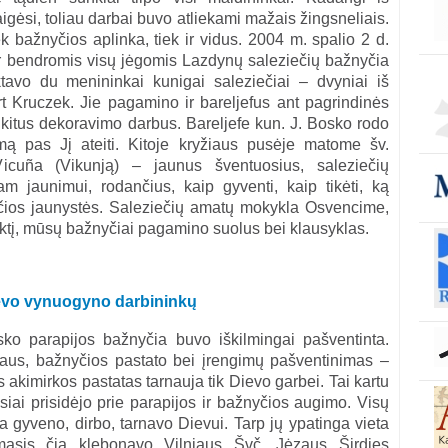
gėsi, toliau darbai buvo atliekami mažais žingsneliais.
ek bažnyčios aplinka, tiek ir vidus. 2004 m. spalio 2 d.
 ir bendromis visų jėgomis Lazdynų saleziečių bažnyčia
ektavo du menininkai kunigai saleziečiai – dvyniai iš
t Kruczek. Jie pagamino ir bareljefus ant pagrindinės
ko kitus dekoravimo darbus. Bareljefe kun. J. Bosko rodo
mą pas Jį ateiti. Kitoje kryžiaus pusėje matome šv.
cuña (Vikunją) – jaunus šventuosius, saleziečių
m jaunimui, rodančius, kaip gyventi, kaip tikėti, ką
čios jaunystės. Saleziečių amatų mokykla Osvencime,
ktį, mūsų bažnyčiai pagamino suolus bei klausyklas.
vo vynuogyno darbininkų
o parapijos bažnyčia buvo iškilmingai pašventinta.
riaus, bažnyčios pastato bei įrengimų pašventinimas –
 akimirkos pastatas tarnauja tik Dievo garbei. Tai kartu
usiai prisidėjo prie parapijos ir bažnyčios augimo. Visų
ia gyveno, dirbo, tarnavo Dievui. Tarp jų ypatinga vieta
rmasis čia klebonavo Vilniaus Švč. Jėzaus Širdies