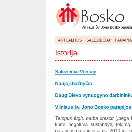
Vilniaus Šv. Jono Bosko parapi
AKTUALIJOS
SALEZIEČIAI
PARAPIJ
Istorija
Saleziečiai Vilniuje
Naujoji bažnyčia
Daug Dievo vynuogyno darbinink
Vilniaus šv. Jono Bosko parapijos
Tempus fugit, barba crescit
(„bėga 
kurio negalima sustabdyti, lėkim
parapijos parapijiečiams. 2010 m. k