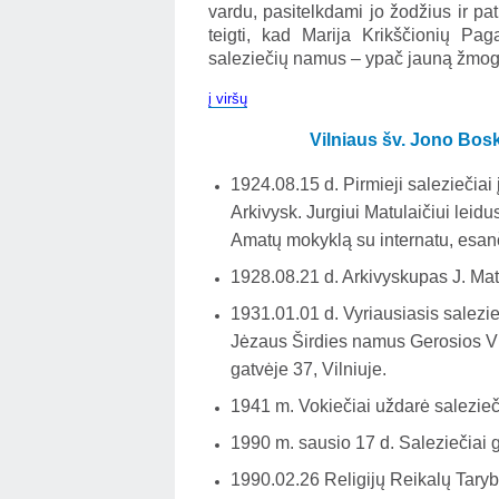
vardu, pasitelkdami jo žodžius ir p
teigti, kad Marija Krikščionių Pa
saleziečių namus – ypač jauną žmogų
į viršų
Vilniaus šv. Jono Bosk
1924.08.15 d. Pirmieji saleziečiai 
Arkivysk. Jurgiui Matulaičiui leidu
Amatų mokyklą su internatu, esanč
1928.08.21 d. Arkivyskupas J. Ma
1931.01.01 d. Vyriausiasis salezieč
Jėzaus Širdies namus Gerosios Vil
gatvėje 37, Vilniuje.
1941 m. Vokiečiai uždarė salezieč
1990 m. sausio 17 d. Saleziečiai gr
1990.02.26 Religijų Reikalų Taryb