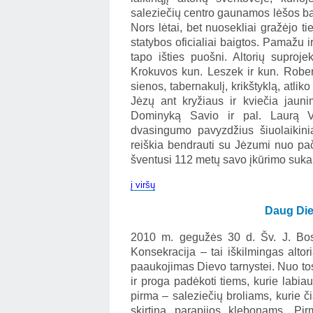
saleziečių centro gaunamos lėšos bai
Nors lėtai, bet nuosekliai gražėjo ti
statybos oficialiai baigtos. Pamažu
tapo išties puošni. Altorių suproj
Krokuvos kun. Leszek ir kun. Rober
sienos, tabernakulį, krikštyklą, atli
Jėzų ant kryžiaus ir kviečia jauni
Dominyką Savio ir pal. Laurą Vi
dvasingumo pavyzdžius šiuolaikinia
reiškia bendrauti su Jėzumi nuo pa
šventusi 112 metų savo įkūrimo suka
į viršų
Daug Die
2010 m. gegužės 30 d. Šv. J. Bosk
Konsekracija – tai iškilmingas alto
paaukojimas Dievo tarnystei. Nuo tos
ir proga padėkoti tiems, kurie labia
pirma – saleziečių broliams, kurie č
skirtina parapijos klebonams. Pi