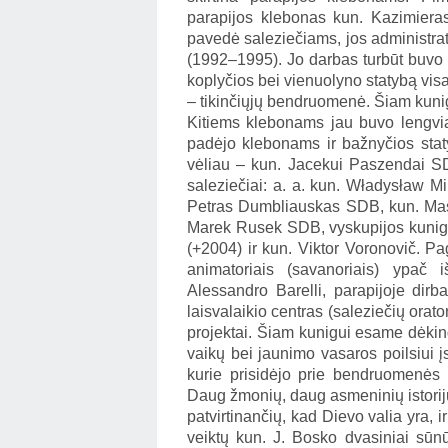
parapijos klebonas kun. Kazimiera
pavedė saleziečiams, jos administra
(1992–1995). Jo darbas turbūt buvo
koplyčios bei vienuolyno statybą visai
– tikinčiųjų bendruomenė. Šiam kunig
Kitiems klebonams jau buvo lengvia
padėjo klebonams ir bažnyčios stat
vėliau – kun. Jacekui Paszendai SDB
saleziečiai: a. a. kun. Władysław 
Petras Dumbliauskas SDB, kun. Mas
Marek Rusek SDB, vyskupijos kuniga
(+2004) ir kun. Viktor Voronovič. Pa
animatoriais (savanoriais) ypač 
Alessandro Barelli, parapijoje dirb
laisvalaikio centras (saleziečių orat
projektai. Šiam kunigui esame dėking
vaikų bei jaunimo vasaros poilsiui į
kurie prisidėjo prie bendruomenės
Daug žmonių, daug asmeninių istorij
patvirtinančių, kad Dievo valia yra, i
veiktų kun. J. Bosko dvasiniai sūn