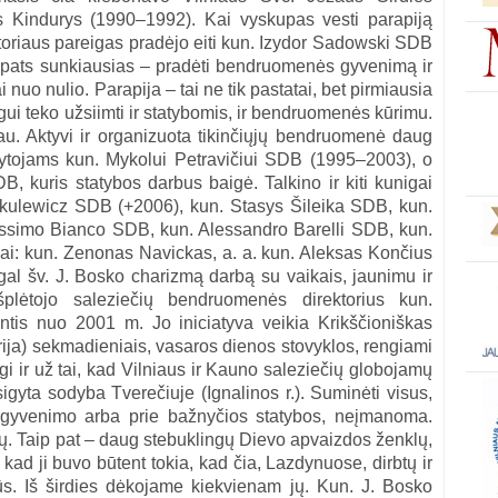
s Kindurys (1990–1992). Kai vyskupas vesti parapiją
toriaus pareigas pradėjo eiti kun. Izydor Sadowski SDB
 pats sunkiausias – pradėti bendruomenės gyvenimą ir
 nuo nulio. Parapija – tai ne tik pastatai, bet pirmiausia
ui teko užsiimti ir statybomis, ir bendruomenės kūrimu.
u. Aktyvi ir organizuota tikinčiųjų bendruomenė daug
ytojams kun. Mykolui Petravičiui SDB (1995–2003), o
, kuris statybos darbus baigė. Talkino ir kiti kunigai
Mikulewicz SDB (+2006), kun. Stasys Šileika SDB, kun.
simo Bianco SDB, kun. Alessandro Barelli SDB, kun.
i: kun. Zenonas Navickas, a. a. kun. Aleksas Končius
gal šv. J. Bosko charizmą darbą su vaikais, jaunimu ir
išplėtojo saleziečių bendruomenės direktorius kun.
antis nuo 2001 m. Jo iniciatyva veikia Krikščioniškas
orija) sekmadieniais, vasaros dienos stovyklos, rengiami
i ir už tai, kad Vilniaus ir Kauno saleziečių globojamų
sigyta sodyba Tverečiuje (Ignalinos r.). Suminėti visus,
 gyvenimo arba prie bažnyčios statybos, neįmanoma.
ų. Taip pat – daug stebuklingų Dievo apvaizdos ženklų,
r kad ji buvo būtent tokia, kad čia, Lazdynuose, dirbtų ir
ūs. Iš širdies dėkojame kiekvienam jų. Kun. J. Bosko