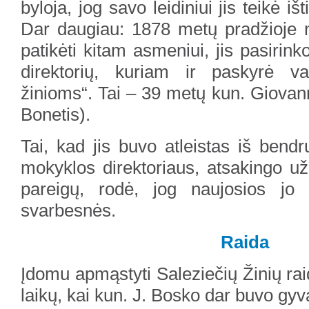
byloja, jog savo leidiniui jis teikė iš
Dar daugiau: 1878 metų pradžioje 
patikėti kitam asmeniui, jis pasirin
direktorių, kuriam ir paskyrė va
žinioms“. Tai – 39 metų kun. Giovann
Bonetis).
Tai, kad jis buvo atleistas iš bend
mokyklos direktoriaus, atsakingo už 
pareigų, rodė, jog naujosios jo
svarbesnės.
Raida
Įdomu apmąstyti Saleziečių Žinių rai
laikų, kai kun. J. Bosko dar buvo gyv