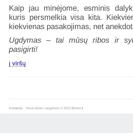
Kaip jau minėjome, esminis dal
kuris persmelkia visa kita. Kiekvie
kiekvienas pasakojimas, net anekdotas
Ugdymas – tai mūsų ribos ir syk
pasigirti!
į viršų
Kontaktai
Visos teisės saugomos © 2012 Bosko.lt