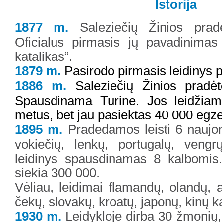
Istorija
1877 m.
Saleziečių Žinios pradėto
Oficialus pirmasis jų pavadinima
katalikas“.
1879 m.
Pasirodo pirmasis leidinys 
1886 m.
Saleziečių Žinios pradėto
Spausdinama Turine. Jos leidžiam
metus, bet jau pasiektas 40 000 egze
1895 m.
Pradedamos leisti 6 naujom
vokiečių, lenkų, portugalų, vengr
leidinys spausdinamas 8 kalbomis. 
siekia 300 000.
Vėliau, leidimai flamandų, olandų, au
čekų, slovakų, kroatų, japonų, kinų k
1930 m.
Leidykloje dirba 30 žmonių, i