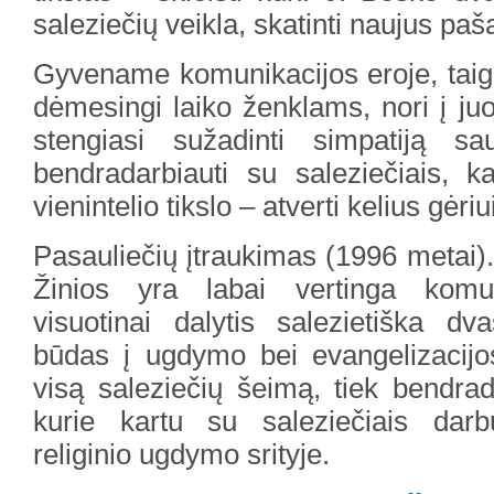
saleziečių veikla, skatinti naujus pa
Gyvename komunikacijos eroje, taigi
dėmesingi laiko ženklams, nori į juos
stengiasi sužadinti simpatiją 
bendradarbiauti su saleziečiais, k
vienintelio tikslo – atverti kelius gėriu
Pasauliečių įtraukimas (1996 metai).
Žinios yra labai vertinga komu
visuotinai dalytis salezietiška dva
būdas į ugdymo bei evangelizacijos 
visą saleziečių šeimą, tiek bendrad
kurie kartu su saleziečiais darb
religinio ugdymo srityje.