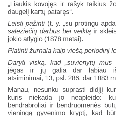
„Liaukis kovojęs ir rašyk taikius ž
daugelį kartų pataręs“.
Leisti pažinti
(t. y. „su protingu apdair
saleziečių darbus bei veiklą
ir sklei
jokio atlygio (1878 metai).
Platinti žurnalą kaip viešą periodinį le
Daryti viską, kad „suvienytų mus 
jėgas ir jų galia dar labiau iša
atsiminimai, 13, psl. 286, dar 1883 m
Manau, nesunku suprasti didįjį kun
kuris niekada jo neapleido: ku
bendrabroliai ir bendruomenės būtų 
vieningą gyvenimo kryptį, kad būtų