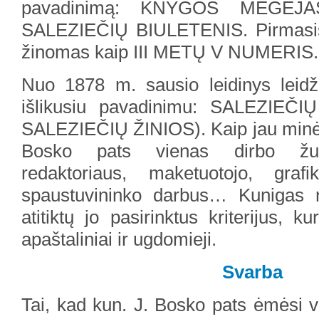
pavadinimą: KNYGOS MĖGĖJA
SALEZIEČIŲ BIULETENIS. Pirmasis 
žinomas kaip III METŲ V NUMERIS.
Nuo 1878 m. sausio leidinys leidž
išlikusiu pavadinimu: SALEZIEČIŲ
SALEZIEČIŲ ŽINIOS). Kaip jau minėta
Bosko pats vienas dirbo žurn
redaktoriaus, maketuotojo, graf
spaustuvininko darbus… Kunigas n
atitiktų jo pasirinktus kriterijus, 
apaštaliniai ir ugdomieji.
Svarba
Tai, kad kun. J. Bosko pats ėmėsi va