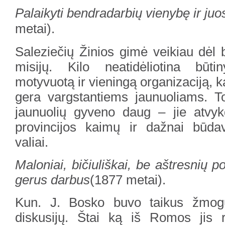
Palaikyti bendradarbių vienybę ir juo
metai).
Saleziečių Žinios gimė veikiau dėl 
misijų. Kilo neatidėliotina būti
motyvuotą ir vieningą organizaciją, k
gera vargstantiems jaunuoliams. T
jaunuolių gyveno daug – jie atvyk
provincijos kaimų ir dažnai būda
valiai.
Maloniai, bičiuliškai, be aštresnių p
gerus darbus
(1877 metai).
Kun. J. Bosko buvo taikus žmog
diskusijų. Štai ką iš Romos jis 