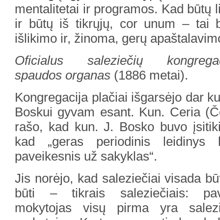
mentalitetai ir programos. Kad būtų 
ir būtų iš tikrųjų, cor unum – tai 
išlikimo ir, žinoma, gerų apaštalavim
Oficialus saleziečių kongregac
spaudos organas
(1886 metai).
Kongregacija plačiai išgarsėjo dar ku
Boskui gyvam esant. Kun. Ceria (Č
rašo, kad kun. J. Bosko buvo įsitik
kad „geras periodinis leidinys 
paveikesnis už sakyklas“.
Jis norėjo, kad saleziečiai visada bū
būti – tikrais saleziečiais: pa
mokytojas visų pirma yra salez