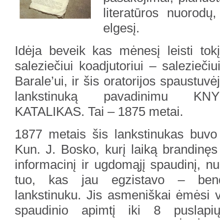
literatūros nuorodų
elgesį.
Idėja beveik kas mėnesį leisti tokį
saleziečiui koadjutoriui – saleziečiu
Barale’ui, ir šis oratorijos spaustuv
lankstinuką pavadinimu 
KATALIKAS. Tai – 1875 metai.
1877 metais šis lankstinukas buvo 
Kun. J. Bosko, kurį laiką brandinęs i
informacinį ir ugdomąjį spaudinį, n
tuo, kas jau egzistavo – bendr
lankstinuku. Jis asmeniškai ėmėsi v
spaudinio apimtį iki 8 puslap