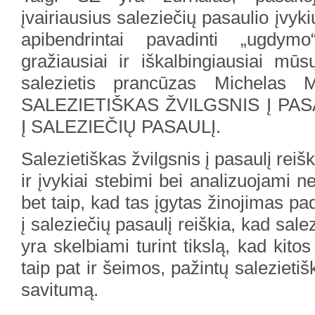
įvairiausius saleziečių pasaulio įvyk
apibendrintai pavadinti „ugdymo
gražiausiai ir iškalbingiausiai mū
salezietis prancūzas Michelas M
SALEZIETIŠKAS ŽVILGSNIS Į PAS
Į SALEZIEČIŲ PASAULĮ.
Salezietiškas žvilgsnis į pasaulį reišk
ir įvykiai stebimi bei analizuojami n
bet taip, kad tas įgytas žinojimas pa
į saleziečių pasaulį reiškia, kad salez
yra skelbiami turint tikslą, kad kito
taip pat ir šeimos, pažintų salezietiš
savitumą.