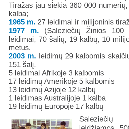
Tiražas jau siekia 360 000 numerių, 
kalba;
1965 m
.
27 leidimai ir milijoninis tira
1977 m.
(Saleziečių Žinios 100 
leidimai, 70 šalių, 19 kalbų, 10 mili
metus.
2003 m.
leidimų 29 kalbomis skaiči
151 šalį.
5 leidimai Afrikoje 3 kalbomis
17 leidimų Amerikoje 5 kalbomis
13 leidimų Azijoje 12 kalbų
1 leidimas Australijoje 1 kalba
19 leidimų Europoje 17 kalbų
Saleziečių 
leidžiamos 50