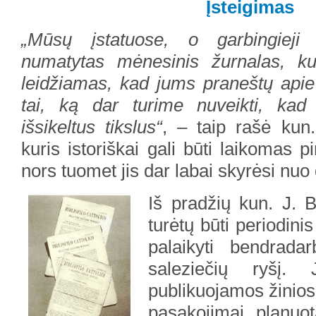
Įsteigimas
„Mūsų įstatuose, o garbingieji 
numatytas mėnesinis žurnalas, ku
leidžiamas, kad jums pra
neštų apie
tai, ką dar turime nuveikti, kad
išsikeltus tikslus“
, – taip rašė kun.
kuris istoriškai gali būti laikomas 
nors tuomet jis dar labai skyrėsi nuo
Iš pradžių kun. J. 
turėtų būti periodini
palaikyti bendradar
saleziečių ryšį.
publikuojamos žinios,
pasakojimai, planuota