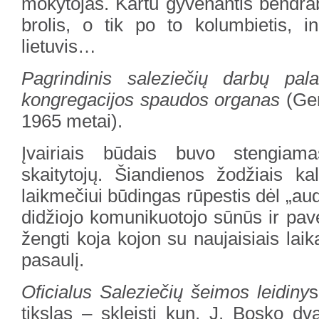
mokytojas. Kartu gyvenantis bendrab
brolis, o tik po to kolumbietis, i
lietuvis…
Pagrindinis saleziečių darbų pala
kongregacijos spaudos organas
(Gen
1965 metai).
Įvairiais būdais buvo stengiamas
skaitytojų. Šiandienos žodžiais ka
laikmečiui būdingas rūpestis dėl „audi
didžiojo komunikuotojo sūnūs ir pave
žengti koja kojon su naujaisiais laikai
pasaulį.
Oficialus Saleziečių šeimos leidiny
s
tikslas – skleisti kun. J. Bosko dva