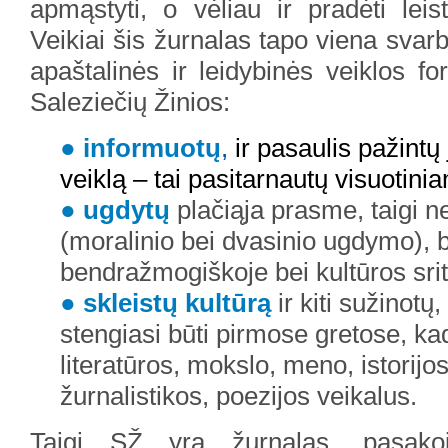
apmąstyti, o vėliau ir pradėti leist
Veikiai šis žurnalas tapo viena svar
apaštalinės ir leidybinės veiklos fo
Saleziečių Žinios:
●
informuotų
,
ir pasaulis pažintų
veiklą – tai pasitarnautų visuotinia
●
ugdytų
plačiąja prasme, taigi ne
(moralinio bei dvasinio ugdymo), b
bendražmogiškoje bei kultūros srit
●
skleis
tų kultūrą
ir kiti sužinotų,
stengiasi būti pirmose gretose, kad
literatūros, mokslo, meno, istorijo
žurnalistikos, poezijos veikalus.
Taigi SŽ yra žurnalas, pasakoj