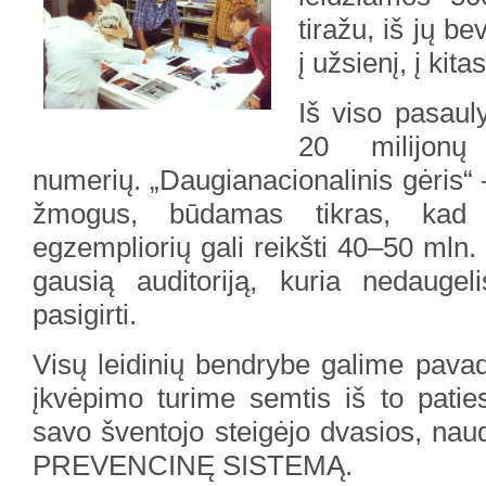
tiražu, iš jų b
į užsienį, į kit
Iš viso pasaul
20 milijonų
numerių. „Daugianacionalinis gėris“ 
žmogus, būdamas tikras, kad
egzempliorių gali reikšti 40–50 mln. sk
gausią auditoriją, kuria nedaugeli
pasigirti.
Visų leidinių bendrybe galime pavadin
įkvėpimo turime semtis iš to paties 
savo šventojo steigėjo dvasios, naud
PREVENCINĘ SISTEMĄ.