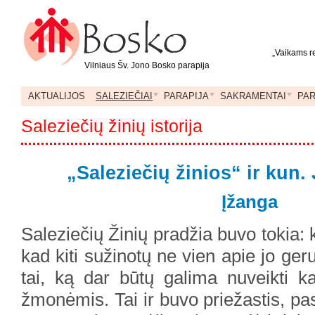
„Vaikams re
Vilniaus Šv. Jono Bosko parapija
AKTUALIJOS
SALEZIEČIAI
PARAPIJA
SAKRAMENTAI
PA
Saleziečių žinių istorija
„Saleziečių žinios“ ir kun
Įžanga
Saleziečių Žinių pradžia buvo tokia: 
kad kiti sužinotų ne vien apie jo ger
tai, ką dar būtų galima nuveikti k
žmonėmis. Tai ir buvo priežastis, pas