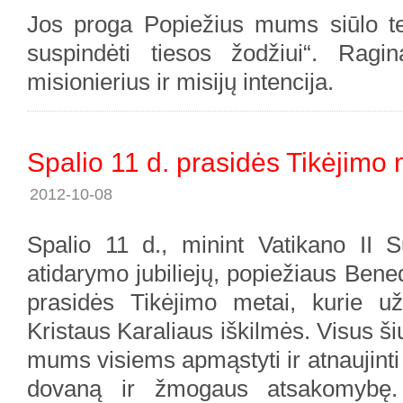
Jos proga Popiežius mums siūlo tem
suspindėti tiesos žodžiui“. Ragi
misionierius ir misijų intencija.
Spalio 11 d. prasidės Tikėjimo 
2012-10-08
Spalio 11 d., minint Vatikano II 
atidarymo jubiliejų, popiežiaus Bene
prasidės Tikėjimo metai, kurie už
Kristaus Karaliaus iškilmės. Visus š
mums visiems apmąstyti ir atnaujinti
dovaną ir žmogaus atsakomybę. O