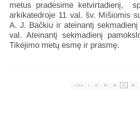
metus pradėsime ketvirtadienį, spa
arkikatedroje 11 val. šv. Mišiomis s
A. J. Bačkiu ir ateinantį sekmadien
val. Ateinantį sekmadienį pamoksl
Tikėjimo metų esmę ir prasmę.
« First
«
92
93
94
95
96