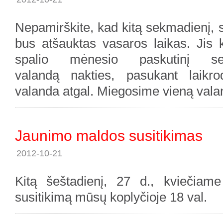
Nepamirškite, kad kitą sekmadienį, s
bus atšauktas vasaros laikas. Jis
spalio mėnesio paskutinį sek
valandą nakties, pasukant laikro
valanda atgal. Miegosime vieną valan
Jaunimo maldos susitikimas
2012-10-21
Kitą šeštadienį, 27 d., kviečiam
susitikimą mūsų koplyčioje 18 val.