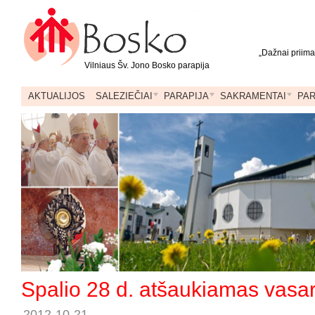
„Dažnai priimam
Vilniaus Šv. Jono Bosko parapija
AKTUALIJOS
SALEZIEČIAI
PARAPIJA
SAKRAMENTAI
PA
Spalio 28 d. atšaukiamas vasar
2012-10-21