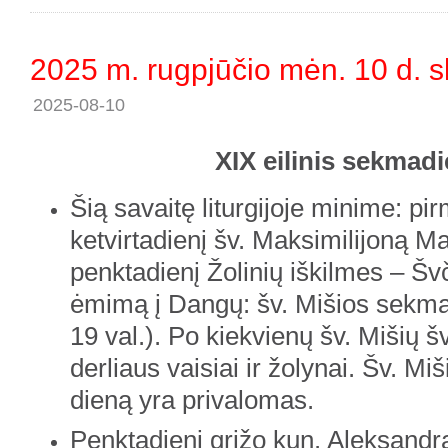
2025 m. rugpjūčio mėn. 10 d. s
2025-08-10
XIX eilinis sekmadi
Šią savaitę liturgijoje minime: pir
ketvirtadienį šv. Maksimilijoną Ma
penktadienį Žolinių iškilmes – Šv
ėmimą į Dangų: šv. Mišios sekmad
19 val.). Po kiekvienų šv. Mišių 
derliaus vaisiai ir žolynai. Šv. Mi
dieną yra privalomas.
Penktadienį grižo kun. Aleksandr