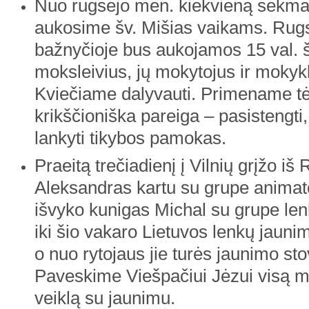
Nuo rugsėjo mėn. kiekvieną sekmad
aukosime šv. Mišias vaikams. Rug
bažnyčioje bus aukojamos 15 val. š
moksleivius, jų mokytojus ir mokyk
Kviečiame dalyvauti. Primename t
krikščioniška pareiga – pasistengti,
lankyti tikybos pamokas.
Praeitą trečiadienį į Vilnių grįžo i
Aleksandras kartu su grupe animato
išvyko kunigas Michal su grupe len
iki šio vakaro Lietuvos lenkų jaun
o nuo rytojaus jie turės jaunimo st
Paveskime Viešpačiui Jėzui visą m
veiklą su jaunimu.