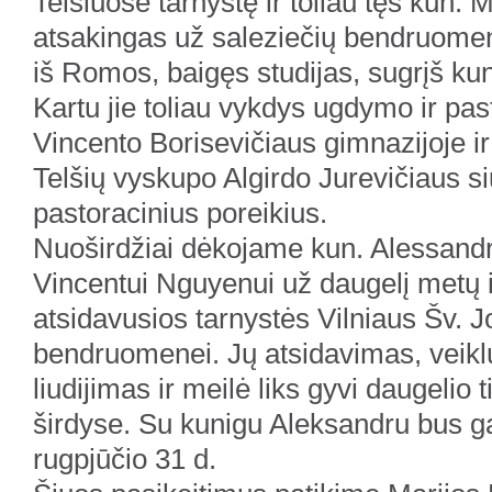
Telšiuose tarnystę ir toliau tęs kun.
atsakingas už saleziečių bendruome
iš Romos, baigęs studijas, sugrįš kun
Kartu jie toliau vykdys ugdymo ir pas
Vincento Borisevičiaus gimnazijoje ir a
Telšių vyskupo Algirdo Jurevičiaus s
pastoracinius poreikius.
Nuoširdžiai dėkojame kun. Alessandro
Vincentui Nguyenui už daugelį metų i
atsidavusios tarnystės Vilniaus Šv. 
bendruomenei. Jų atsidavimas, veik
liudijimas ir meilė liks gyvi daugelio t
širdyse. Su kunigu Aleksandru bus ga
rugpjūčio 31 d.