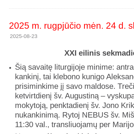
2025 m. rugpjūčio mėn. 24 d. s
2025-08-23
XXI eilinis sekmadi
Šią savaitę liturgijoje minime: antr
kankinį, tai klebono kunigo Aleksan
prisiminkime jį savo maldose. Treč
ketvirtdienį šv. Augustiną – vyskup
mokytoją, penktadienį šv. Jono Krik
nukankinimą. Rytoj NEBUS šv. Mišių
11:30 val., transliuojamų per Marijo