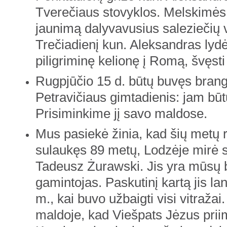
Tverečiaus stovyklos. Melskimės 
jaunimą dalyvavusius saleziečių v
Trečiadienį kun. Aleksandras lydė
piligriminę kelionę į Romą, švęsti 
Rugpjūčio 15 d. būtų buvęs bran
Petravičiaus gimtadienis: jam bū
Prisiminkime jį savo maldose.
Mus pasiekė žinia, kad šių metų r
sulaukęs 89 metų, Lodzėje mirė s
Tadeusz Żurawski. Jis yra mūsų 
gamintojas. Paskutinį kartą jis la
m., kai buvo užbaigti visi vitražai
maldoje, kad Viešpats Jėzus priim