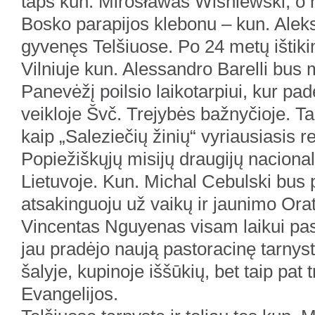
taps kun. Mirosławas Wiśniewski, o 
Bosko parapijos klebonu – kun. Aleksi
gyvenęs Telšiuose. Po 24 metų ištik
Vilniuje kun. Alessandro Barelli bus
Panevėžį poilsio laikotarpiui, kur pa
veikloje Švč. Trejybės bažnyčioje. Tač
kaip „Saleziečių žinių“ vyriausiasis re
Popiežiškųjų misijų draugijų nacionali
Lietuvoje. Kun. Michal Cebulski bus 
atsakinguoju už vaikų ir jaunimo Orat
Vincentas Nguyenas visam laikui paski
jau pradėjo naują pastoracinę tarnys
šalyje, kupinoje iššūkių, bet taip pat 
Evangelijos.