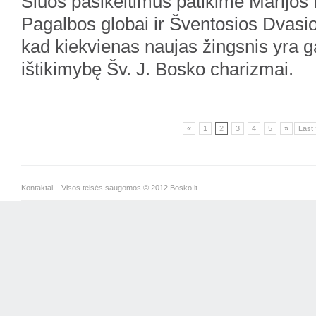
Šiuos pasikeitimus patikime Marijos 
Pagalbos globai ir Šventosios Dvasio
kad kiekvienas naujas žingsnis yra g
ištikimybę Šv. J. Bosko charizmai.
«
1
2
3
4
5
»
Last 
Kontaktai
Visos teisės saugomos © 2012 Bosko.lt