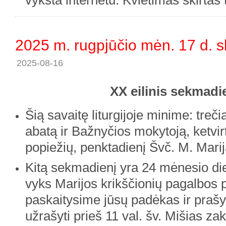
vyksta internetu. Kvietimas skirtas 
2025 m. rugpjūčio mėn. 17 d. s
2025-08-16
XX eilinis sekmadi
Šią savaitę liturgijoje minime: treči
abatą ir Bažnyčios mokytoją, ketvirt
popiežių, penktadienį Švč. M. Marij
Kitą sekmadienį yra 24 mėnesio die
vyks Marijos krikščionių pagalbos 
paskaitysime jūsų padėkas ir prašy
užrašyti prieš 11 val. šv. Mišias zakr