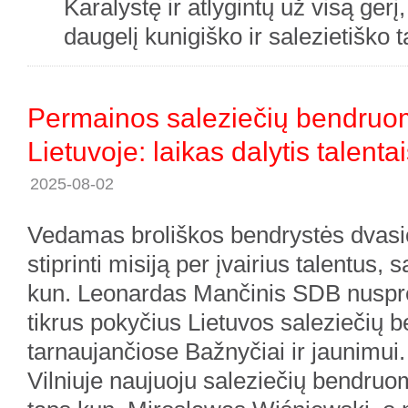
Karalystę ir atlygintų už visą gėrį,
daugelį kunigiško ir salezietiško
Permainos saleziečių bendru
Lietuvoje: laikas dalytis talentais
2025-08-02
Vedamas broliškos bendrystės dvasi
stiprinti misiją per įvairius talentus,
kun. Leonardas Mančinis SDB nuspre
tikrus pokyčius Lietuvos saleziečių
tarnaujančiose Bažnyčiai ir jaunimui.
Vilniuje naujuoju saleziečių bendruo