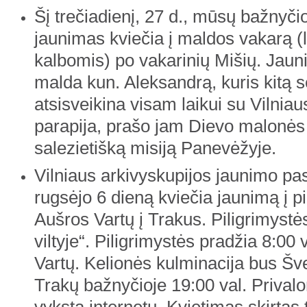
Šį trečiadienį, 27 d., mūsų bažnyči
jaunimas kviečia į maldos vakarą (li
kalbomis) po vakarinių Mišių. Jau
malda kun. Aleksandrą, kuris kitą 
atsisveikina visam laikui su Vilnia
parapija, prašo jam Dievo malonės
salezietišką misiją Panevėžyje.
Vilniaus arkivyskupijos jaunimo pas
rugsėjo 6 dieną kviečia jaunimą į pil
Aušros Vartų į Trakus. Piligrimystė
viltyje“. Piligrimystės pradžia 8:00
Vartų. Kelionės kulminacija bus Šv
Trakų bažnyčioje 19:00 val. Privalo