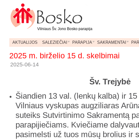
Vilniaus Šv. Jono Bosko parapija
AKTUALIJOS
SALEZIEČIAI
PARAPIJA
SAKRAMENTAI
PA
2025 m. birželio 15 d. skelbimai
2025-06-14
Šv. Trejybė
Šiandien 13 val. (lenkų kalba) ir 15 
Vilniaus vyskupas augziliaras Arūn
suteiks Sutvirtinimo Sakramentą 
parapijiečiams. Kviečiame dalyvaut
pasimelsti už tuos mūsų brolius ir s