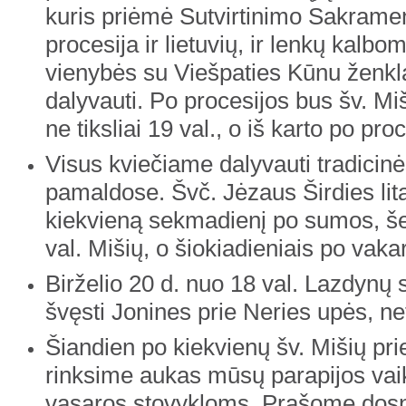
kuris priėmė Sutvirtinimo Sakramen
procesija ir lietuvių, ir lenkų kalbom
vienybės su Viešpaties Kūnu ženk
dalyvauti. Po procesijos bus šv. Miš
ne tiksliai 19 val., o iš karto po pro
Visus kviečiame dalyvauti tradicinė
pamaldose. Švč. Jėzaus Širdies lit
kiekvieną sekmadienį po sumos, še
val. Mišių, o šiokiadieniais po vakar
Birželio 20 d. nuo 18 val. Lazdynų 
švęsti Jonines prie Neries upės, net
Šiandien po kiekvienų šv. Mišių pr
rinksime aukas mūsų parapijos vai
vasaros stovykloms. Prašome dosn