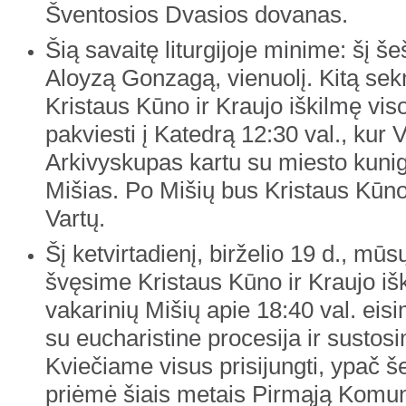
Šventosios Dvasios dovanas.
Šią savaitę liturgijoje minime: šį šeš
Aloyzą Gonzagą, vienuolį. Kitą se
Kristaus Kūno ir Kraujo iškilmę vis
pakviesti į Katedrą 12:30 val., kur V
Arkivyskupas kartu su miesto kunig
Mišias. Po Mišių bus Kristaus Kūno
Vartų.
Šį ketvirtadienį, birželio 19 d., mū
švęsime Kristaus Kūno ir Kraujo iš
vakarinių Mišių apie 18:40 val. eis
su eucharistine procesija ir sustosi
Kviečiame visus prisijungti, ypač š
priėmė šiais metais Pirmąją Komun