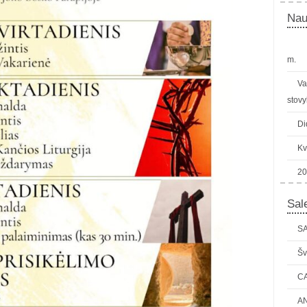
Nau
m.
Va
stovy
Di
Kv
20
Sale
SA
Šv
C
AN