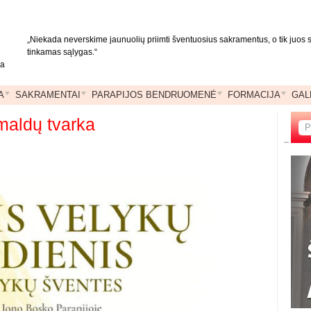
„Niekada neverskime jaunuolių priimti šventuosius sakramentus, o tik juos 
tinkamas sąlygas.“
ja
A
SAKRAMENTAI
PARAPIJOS BENDRUOMENĖ
FORMACIJA
GAL
maldų tvarka