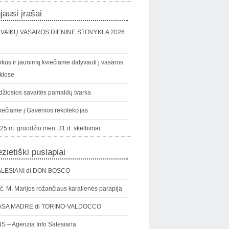
jausi įrašai
VAIKŲ VASAROS DIENINĖ STOVYKLA 2026
ikus ir jaunimą kviečiame dalyvauti į vasaros
klose
džiosios savaitės pamaldų tvarka
iečiame į Gavėnios rekolekcijas
25 m. gruodžio mėn. 31 d. skelbimai
zietiški puslapiai
LESIANI di DON BOSCO
č. M. Marijos rožančiaus karalienės parapija
ASA MADRE di TORINO-VALDOCCO
S – Agenzia Info Salesiana