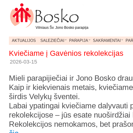
Vilniaus Šv. Jono Bosko parapija
AKTUALIJOS
SALEZIEČIAI
PARAPIJA
SAKRAMENTAI
PA
Kviečiame į Gavėnios rekolekcijas
2026-03-15
Mieli parapijiečiai ir Jono Bosko drau
Kaip ir kiekvienais metais, kviečiame
širdis Velykų šventei.
Labai ypatingai kviečiame dalyvauti 
rekolekcijose – jūs esate nuoširdžiai
Rekolekcijos nemokamos, bet prašom