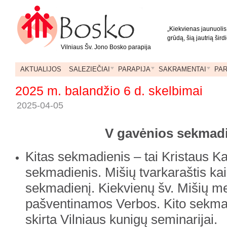
„Kiekvienas jaunuolis,
grūdą, šią jautrią širdi
Vilniaus Šv. Jono Bosko parapija
AKTUALIJOS
SALEZIEČIAI
PARAPIJA
SAKRAMENTAI
PA
2025 m. balandžio 6 d. skelbimai
2025-04-05
V gavėnios sekmad
Kitas sekmadienis – tai Kristaus K
sekmadienis. Mišių tvarkaraštis ka
sekmadienį. Kiekvienų šv. Mišių m
pašventinamos Verbos. Kito sekmad
skirta Vilniaus kunigų seminarijai.