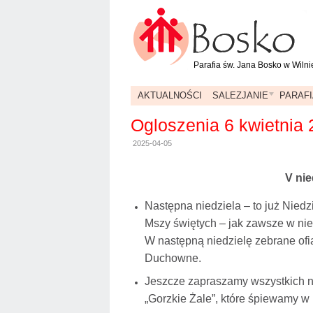
Parafia św. Jana Bosko w Wilni
AKTUALNOŚCI
SALEZJANIE
PARAFI
Ogloszenia 6 kwietnia
2025-04-05
V nie
Następna niedziela – to już Nied
Mszy świętych – jak zawsze w nie
W następną niedzielę zebrane of
Duchowne.
Jeszcze zapraszamy wszystkich n
„Gorzkie Żale”, które śpiewamy w 