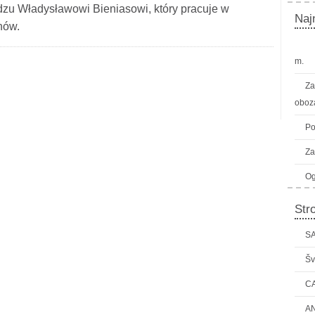
dzu Władysławowi Bieniasowi, który pracuje w
Naj
nów.
m.
Za
oboza
Po
Za
Og
Str
SA
Šv
C
AN