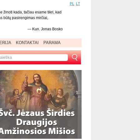
PL
LT
žinoti kada, tačiau esame tikri, kad
as būtų pasirengimas mirčiai,
—
Kun. Jonas Bosko
ERIJA
KONTAKTAI
PARAMA