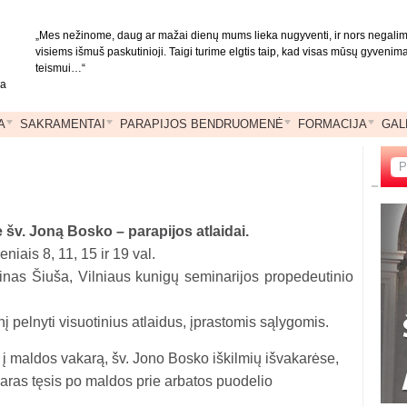
„Mes nežinome, daug ar mažai dienų mums lieka nugyventi, ir nors negalime 
visiems išmuš paskutinioji. Taigi turime elgtis taip, kad visas mūsų gyvenim
teismui…“
ja
A
SAKRAMENTAI
PARAPIJOS BENDRUOMENĖ
FORMACIJA
GAL
 šv. Joną Bosko – parapijos atlaidai.
niais 8, 11, 15 ir 19 val.
tinas Šiuša, Vilniaus kunigų seminarijos propedeutinio
 pelnyti visuotinius atlaidus, įprastomis sąlygomis.
 į maldos vakarą, šv. Jono Bosko iškilmių išvakarėse,
karas tęsis po maldos prie arbatos puodelio