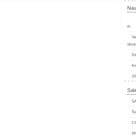
Nau
m.
Va
stovy
Di
Kv
20
Sale
SA
Šv
C
AN