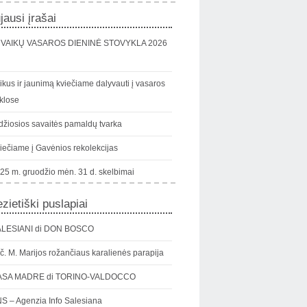
jausi įrašai
VAIKŲ VASAROS DIENINĖ STOVYKLA 2026
ikus ir jaunimą kviečiame dalyvauti į vasaros
klose
džiosios savaitės pamaldų tvarka
iečiame į Gavėnios rekolekcijas
25 m. gruodžio mėn. 31 d. skelbimai
zietiški puslapiai
LESIANI di DON BOSCO
č. M. Marijos rožančiaus karalienės parapija
ASA MADRE di TORINO-VALDOCCO
S – Agenzia Info Salesiana