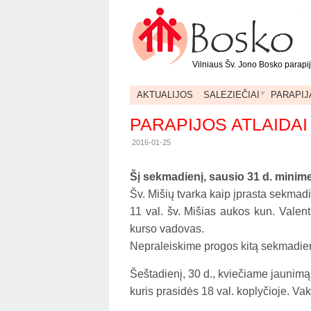
Vilniaus Šv. Jono Bosko parapi
AKTUALIJOS
SALEZIEČIAI
PARAPIJ
PARAPIJOS ATLAIDAI
2016-01-25
Šį sekmadienį, sausio 31 d. minime
Šv. Mišių tvarka kaip įprasta sekmadie
11 val. šv. Mišias aukos kun. Valen
kurso vadovas.
Nepraleiskime progos kitą sekmadienį
Šeštadienį, 30 d., kviečiame jaunimą
kuris prasidės 18 val. koplyčioje. Va