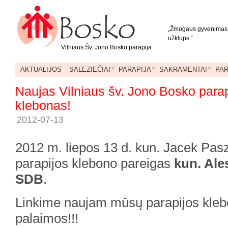
„Žmogaus gyvenimas – l
užklups.“
Vilniaus Šv. Jono Bosko parapija
AKTUALIJOS
SALEZIEČIAI
PARAPIJA
SAKRAMENTAI
PA
Naujas Vilniaus šv. Jono Bosko parap
klebonas!
2012-07-13
2012 m. liepos 13 d. kun. Jacek Pa
parapijos klebono pareigas
kun. Ale
SDB
.
Linkime naujam mūsų parapijos kleb
palaimos!!!