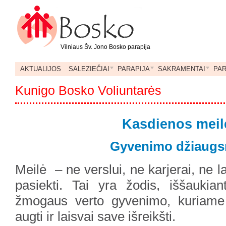
Vilniaus Šv. Jono Bosko parapija
AKTUALIJOS
SALEZIEČIAI
PARAPIJA
SAKRAMENTAI
PA
Kunigo Bosko Voliuntarės
Kasdienos meil
Gyvenimo džiaug
Meilė – ne verslui, ne karjerai, ne 
pasiekti. Tai yra žodis, iššaukianti
žmogaus verto gyvenimo, kuriame 
augti ir laisvai save išreikšti.