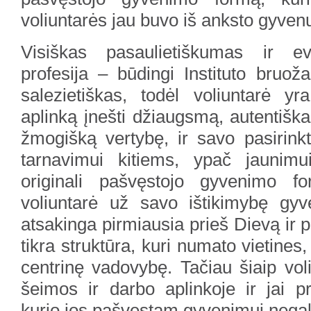
voliuntarės jau buvo iš anksto gyven
Visiškas pasaulietiškumas ir ev
profesija – būdingi Instituto bruo
salezietiškas, todėl voliuntarė yr
aplinką įnešti džiaugsmą, autentiška
žmogišką vertybę, ir savo pasirink
tarnavimui kitiems, ypač jaunimu
originali pašvęstojo gyvenimo fo
voliuntarė už savo ištikimybę gyv
atsakinga pirmiausia prieš Dievą ir p
tikra struktūra, kuri numato vietines
centrinę vadovybę. Tačiau šiaip vo
šeimos ir darbo aplinkoje ir jai p
kurio jos pašvęstam gyvenimui negali 