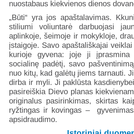
nuostabaus kiekvienos dienos dova
„Būti“ yra jos apaštalavimas. Kkun
stiliumi voliuntarė darbuojasi jau
aplinkoje, šeimoje ir mokykloje, drau
įstaigoje. Savo apaštališkajai veiklai
kurioje gyvena: joje ji įprasmin
socialinę padėtį, savo pašventinimą.
nuo kitų, kad galėtų jiems tarnauti. J
dirba ir myli. Ji paklūsta kasdienybe
pasireiškia Dievo planas kiekvienam
originalus pasirinkimas, skirtas kai
ryžtingas ir kovingas – gyvenimas 
apsidraudimo.
Istoriniai duome