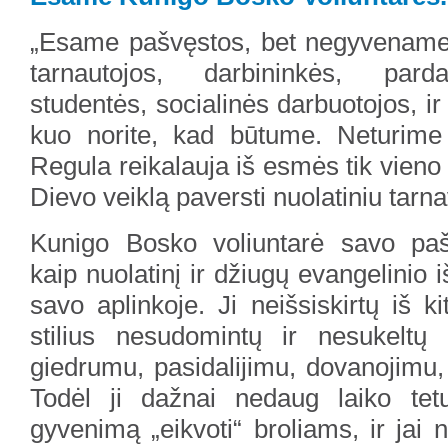
„Esame pašvęstos, bet negyvename
tarnautojos, darbininkės, pard
studentės, socialinės darbuotojos, ir
kuo norite, kad būtume. Neturime
Regula reikalauja iš esmės tik vieno
Dievo veiklą paversti nuolatiniu tarn
Kunigo Bosko voliuntarė savo paš
kaip nuolatinį ir džiugų evangelinio
savo aplinkoje. Ji neišsiskirtų iš k
stilius nesudomintų ir nesukeltų 
giedrumu, pasidalijimu, dovanojimu,
Todėl ji dažnai nedaug laiko tet
gyvenimą „eikvoti“ broliams, ir jai 