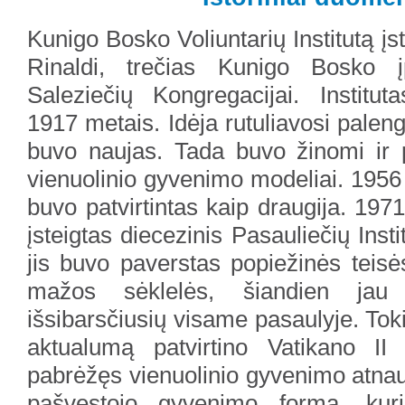
Kunigo Bosko Voliuntarių Institutą įs
Rinaldi, trečias Kunigo Bosko į
Saleziečių Kongregacijai. Instit
1917 metais. Idėja rutuliavosi pal
buvo naujas. Tada buvo žinomi ir pap
vienuolinio gyvenimo modeliai. 1956 
buvo patvirtintas kaip draugija. 197
įsteigtas diecezinis Pasauliečių Inst
jis buvo paverstas popiežinės teisės
mažos sėklelės, šiandien jau
išsibarsčiusių visame pasaulyje. To
aktualumą patvirtino Vatikano II 
pabrėžęs vienuolinio gyvenimo atnau
pašvęstojo gyvenimo formą, kur