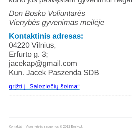
Don Bosko Voliuntarės
Vienybės gyvenimas meilėje
Kontaktinis adresas:
04220 Vilnius,
Erfurto g. 3;
jacekap@gmail.com
Kun. Jacek Paszenda SDB
grįžti į „Saleziečių šeima“
Kontaktai
Visos teisės saugomos © 2012 Bosko.lt