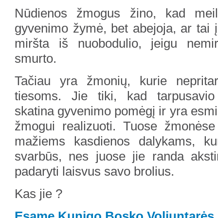
Nūdienos žmogus žino, kad meil
gyvenimo žymė, bet abejoja, ar tai 
miršta iš nuobodulio, jeigu nemi
smurto.
Tačiau yra žmonių, kurie neprita
tiesoms. Jie tiki, kad tarpusavi
skatina gyvenimo pomėgį ir yra esm
žmogui realizuoti. Tuose žmonėse m
mažiems kasdienos dalykams, kur
svarbūs, nes juose jie randa akstin
padaryti laisvus savo brolius.
Kas jie ?
Esame Kunigo Bosko Voliuntarės.