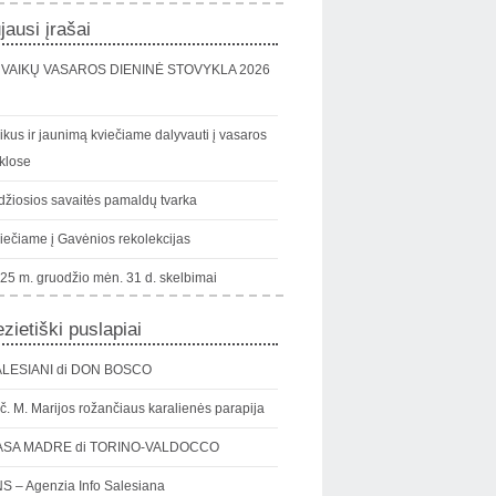
jausi įrašai
VAIKŲ VASAROS DIENINĖ STOVYKLA 2026
ikus ir jaunimą kviečiame dalyvauti į vasaros
klose
džiosios savaitės pamaldų tvarka
iečiame į Gavėnios rekolekcijas
25 m. gruodžio mėn. 31 d. skelbimai
zietiški puslapiai
LESIANI di DON BOSCO
č. M. Marijos rožančiaus karalienės parapija
ASA MADRE di TORINO-VALDOCCO
S – Agenzia Info Salesiana