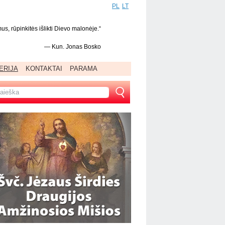
PL
LT
s, rūpinkitės išlikti Dievo malonėje.“
—
Kun. Jonas Bosko
ERIJA
KONTAKTAI
PARAMA