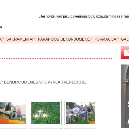
„Jei norite, kad jūsų gyvenimas būtų džiaugsmingas ir ramu
ja
A
SAKRAMENTAI
PARAPIJOS BENDRUOMENĖ
FORMACIJA
GAL
SOS“ BENDRUOMENĖS STOVYKLA TVEREČIUJE