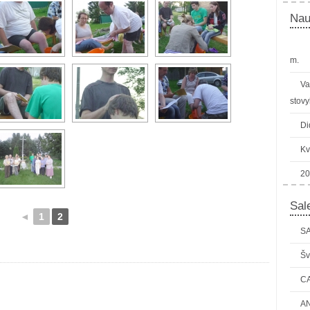
Nau
m.
Va
stovy
Di
Kv
20
Sale
◄
1
2
SA
Šv
C
AN