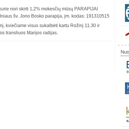
kurie nori skirti 1,2% mokesčių mūsų PARAPIJAI
 Vilniaus šv. Jono Bosko parapija, įm. kodas: 191310515
į, kviečiame visus sukalbėti kartu Rožinį 11.30 ir
uos transliuos Marijos radijas.
Nuo