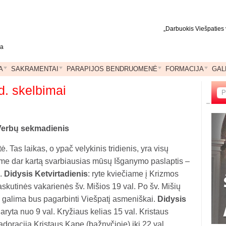
„Darbuokis Viešpaties 
ja
A
SAKRAMENTAI
PARAPIJOS BENDRUOMENĖ
FORMACIJA
GAL
d. skelbimai
Verbų sekmadienis
. Tas laikas, o ypač velykinis tridienis, yra visų
sime dar kartą svarbiausias mūsų Išganymo paslaptis –
ą.
Didysis Ketvirtadienis
: ryte kviečiame į Krizmos
skutinės vakarienės šv. Mišios 19 val. Po šv. Mišių
. – galima bus pagarbinti Viešpatį asmeniškai.
Didysis
ryta nuo 9 val. Kryžiaus kelias 15 val. Kristaus
oracija Kristaus Kape (bažnyčioje) iki 22 val.