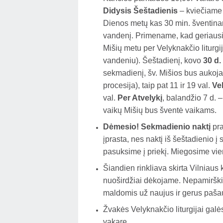
Didysis Šeštadienis
– kviečiame 
Dienos metų kas 30 min. šventinam
vandenį. Primename, kad geriausias
Mišių metu per Velyknakčio liturgij
vandeniu). Šeštadienį, kovo
30 d. 
sekmadienį, šv. Mišios bus aukoja
procesija), taip pat 11 ir 19 val.
Ve
val.
Per Atvelykį
, balandžio 7 d. 
vaikų Mišių bus šventė vaikams.
Dėmesio!
Sekmadienio naktį
pr
įprasta, nes naktį iš šeštadienio į
pasuksime į priekį. Miegosime vi
Šiandien rinkliava skirta Vilniaus
nuoširdžiai dėkojame. Nepamirškim
maldomis už naujus ir gerus paša
Žvakės Velyknakčio liturgijai galės
vakare.