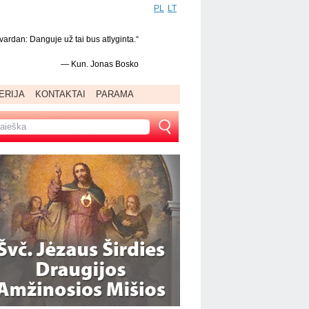
PL
LT
vardan: Danguje už tai bus atlyginta.“
—
Kun. Jonas Bosko
ERIJA
KONTAKTAI
PARAMA