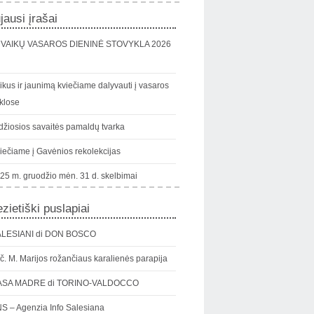
jausi įrašai
VAIKŲ VASAROS DIENINĖ STOVYKLA 2026
ikus ir jaunimą kviečiame dalyvauti į vasaros
klose
džiosios savaitės pamaldų tvarka
iečiame į Gavėnios rekolekcijas
25 m. gruodžio mėn. 31 d. skelbimai
zietiški puslapiai
LESIANI di DON BOSCO
č. M. Marijos rožančiaus karalienės parapija
ASA MADRE di TORINO-VALDOCCO
S – Agenzia Info Salesiana