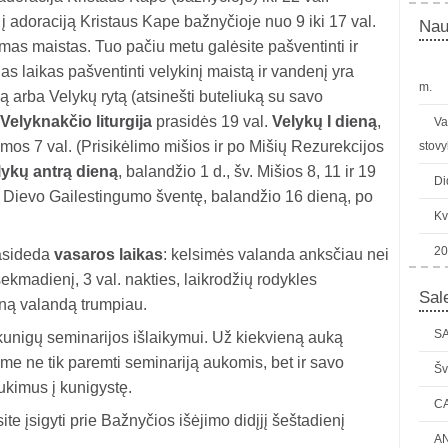
į adoraciją Kristaus Kape bažnyčioje nuo 9 iki 17 val.
Nau
as maistas. Tuo pačiu metu galėsite pašventinti ir
 laikas pašventinti velykinį maistą ir vandenį yra
m.
ą arba Velykų rytą (atsinešti buteliuką su savo
Velyknakčio liturgija
prasidės 19 val.
Velykų I dieną
,
Va
mos 7 val. (Prisikėlimo mišios ir po Mišių Rezurekcijos
stovy
lykų antrą dieną
, balandžio 1 d., šv. Mišios 8, 11 ir 19
Di
– Dievo Gailestingumo šventę, balandžio 16 dieną, po
Kv
20
asideda
vasaros laikas
: kelsimės valanda anksčiau nei
 sekmadienį, 3 val. nakties, laikrodžių rodykles
Sale
eną valandą trumpiau.
SA
 kunigų seminarijos išlaikymui. Už kiekvieną auką
e ne tik paremti seminariją aukomis, bet ir savo
Šv
ukimus į kunigystę.
C
ite įsigyti prie Bažnyčios išėjimo didįjį šeštadienį
AN