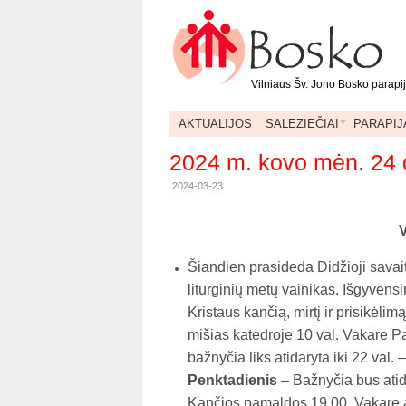
Vilniaus Šv. Jono Bosko parapi
AKTUALIJOS
SALEZIEČIAI
PARAPIJ
2024 m. kovo mėn. 24 
2024-03-23
Šiandien prasideda Didžioji savaitė
liturginių metų vainikas. Išgyven
Kristaus kančią, mirtį ir prisikėlim
mišias katedroje 10 val. Vakare Pa
bažnyčia liks atidaryta iki 22 val
Penktadienis
– Bažnyčia bus atida
Kančios pamaldos 19,00. Vakare ad