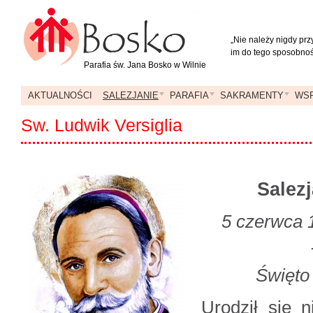
„Nie należy nigdy pr
im do tego sposobnoś
Parafia św. Jana Bosko w Wilnie
AKTUALNOŚCI
SALEZJANIE
PARAFIA
SAKRAMENTY
WSP
Sw. Ludwik Versiglia
Salez
5 czerwca 1
Święto
Urodził się n