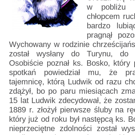
w pobliżu P
chłopcem ruch
bardzo lubi
pragnął pozo
Wychowany w rodzinie chrześcijańsk
został wysłany do Turynu, do 
Osobiście poznał ks. Bosko, który
spotkań powiedział mu, że pr
tajemnicę, którą Ludwik od razu chc
zdążył, bo po paru miesiącach zma
15 lat Ludwik zdecydował, że zosta
1889 r. złożył pierwsze śluby na r
który już od roku był następcą ks. 
nieprzeciętne zdolności został w