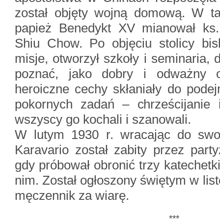
został objęty wojną domową. W taki
papież Benedykt XV mianował ks
Shiu Chow. Po objęciu stolicy bis
misje, otworzył szkoły i seminaria, 
poznać, jako dobry i odważny or
heroiczne cechy skłaniały do podej
pokornych zadań – chrześcijanie i
wszyscy go kochali i szanowali.
W lutym 1930 r. wracając do swoj
Karavario został zabity przez part
gdy próbował obronić trzy katechetk
nim. Został ogłoszony świętym w list
męczennik za wiarę.
***