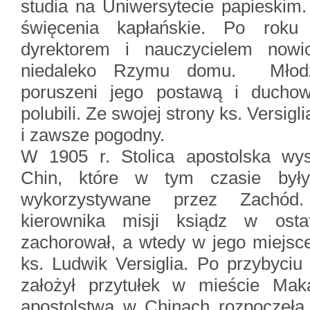
studia na Uniwersytecie papieskim.
święcenia kapłańskie. Po roku
dyrektorem i nauczycielem nowi
niedaleko Rzymu domu. Młodzi
poruszeni jego postawą i ducho
polubili. Ze swojej strony ks. Versigl
i zawsze pogodny.
W 1905 r. Stolica apostolska wys
Chin, które w tym czasie był
wykorzystywane przez Zachód
kierownika misji ksiądz w ostat
zachorował, a wtedy w jego miejsc
ks. Ludwik Versiglia. Po przybyciu
założył przytułek w mieście Ma
apostolstwa w Chinach rozpoczęła s