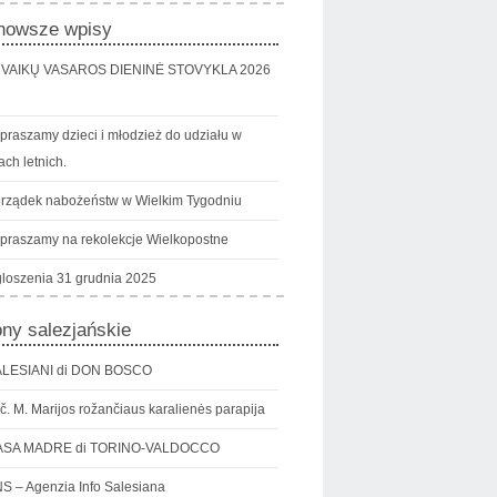
nowsze wpisy
VAIKŲ VASAROS DIENINĖ STOVYKLA 2026
praszamy dzieci i młodzież do udziału w
ch letnich.
rządek nabożeństw w Wielkim Tygodniu
praszamy na rekolekcje Wielkopostne
loszenia 31 grudnia 2025
ony salezjańskie
LESIANI di DON BOSCO
č. M. Marijos rožančiaus karalienės parapija
ASA MADRE di TORINO-VALDOCCO
S – Agenzia Info Salesiana