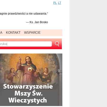
PL
LT
ragnie prawdziwości a nie udawania.“
—
Ks. Jan Bosko
IA
KONTAKT
WSPARCIE