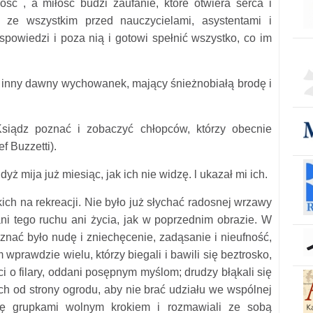
ość , a miłość budzi zaufanie, które otwiera serca i
 ze wszystkim przed nauczycielami, asystentami i
spowiedzi i poza nią i gotowi spełnić wszystko, co im
 inny dawny wychowanek, mający śnieżnobiałą brodę i
siądz poznać i zobaczyć chłopców, którzy obecnie
f Buzzetti).
ż mija już miesiąc, jak ich nie widzę. l ukazał mi ich.
ch na rekreacji. Nie było już słychać radosnej wrzawy
ani tego ruchu ani życia, jak w poprzednim obrazie. W
znać było nudę i zniechęcenie, zadąsanie i nieufność,
wprawdzie wielu, którzy biegali i bawili się beztrosko,
rci o filary, oddani posępnym myślom; drudzy błąkali się
ch od strony ogrodu, aby nie brać udziału we wspólnej
 się grupkami wolnym krokiem i rozmawiali ze sobą