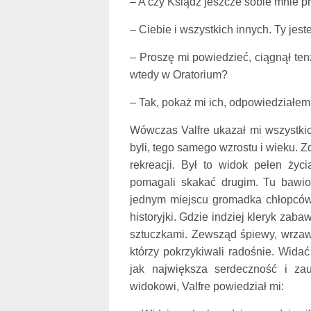
– A czy Ksiądz jeszcze sobie mnie p
– Ciebie i wszystkich innych. Ty jest
– Proszę mi powiedzieć, ciągnął ten
wtedy w Oratorium?
– Tak, pokaż mi ich, odpowiedziałem
Wówczas Valfre ukazał mi wszystkic
byli, tego samego wzrostu i wieku. 
rekreacji. Był to widok pełen życi
pomagali skakać drugim. Tu bawio
jednym miejscu gromadka chłopców 
historyjki. Gdzie indziej kleryk zab
sztuczkami. Zewsząd śpiewy, wrzawa
którzy pokrzykiwali radośnie. Wida
jak największa serdeczność i za
widokowi, Valfre powiedział mi: