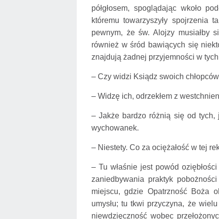
półgłosem, spoglądając wkoło pod
któremu towarzyszyły spojrzenia t
pewnym, że św. Alojzy musiałby si
również w śród bawiących się niektó
znajdują żadnej przyjemności w tyc
– Czy widzi Ksiądz swoich chłopc
– Widzę ich, odrzekłem z westchnie
– Jakże bardzo różnią się od tych
wychowanek.
– Niestety. Co za ociężałość w tej re
– Tu właśnie jest powód oziębłośc
zaniedbywania praktyk pobożności
miejscu, gdzie Opatrzność Boża ob
umysłu; tu tkwi przyczyna, że wiel
niewdzięczność wobec przełożonyc