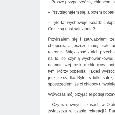
– Proszę przypatrzeć się chłopcom n
– Przyglądnąłem się, a potem odpar
– Tyle lat wychowuje Ksiądz chłopc
Gdzie są nasi salezjanie?
Przyjrzałem się i zauważyłem, ż
chłopców, a jeszcze mniej brało u
rekreacji. Większość z nich przech
na to, co czynią wychowankowie; dr
najmniejszej troski o chłopców; inn
tym, którzy popełniali jakieś wykro
jeszcze rzadko. Było też kilku salezja
spostrzegłem, że ci chłopcy umyślnie 
Wówczas mój przyjaciel podjął roz
– Czy w dawnych czasach w Orator
zwłaszcza w czasie rekreacji? Pam