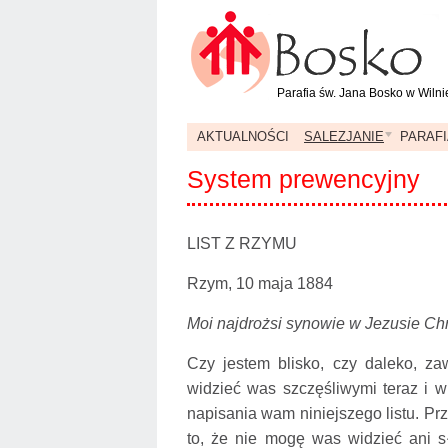
Parafia św. Jana Bosko w Wilni
AKTUALNOŚCI
SALEZJANIE
PARAFI
System prewencyjny
LIST Z RZYMU
Rzym, 10 maja 1884
Moi najdrożsi synowie w Jezusie Chr
Czy jestem blisko, czy daleko, z
widzieć was szczęśliwymi teraz i w
napisania wam niniejszego listu. Pr
to, że nie mogę was widzieć ani sł