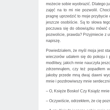
możecie sobie wyobrazić. Dlatego j
zajęć na to mi nie pozwolił. Choc
pragnę uprzedzić to moje przybycie 
jeszcze osobiście. Są to słowa teg
poczuwa się do obowiązku mówić do
pozwolicie, prawda? Przyjmiecie z 
napiszę.
Powiedziałem, że myśl moja jest sta
wieczorów udałem się do pokoju i
modlitwy, jakich mnie nauczyła jes
zdrzemnąłem, czy też popadłem w j
jakoby przede mną dwaj dawni wych
mnie i pozdrowiwszy mnie serdeczni
– O, Księże Bosko! Czy Ksiądz mnie
– Oczywiście, odrzekłem, że cię poz