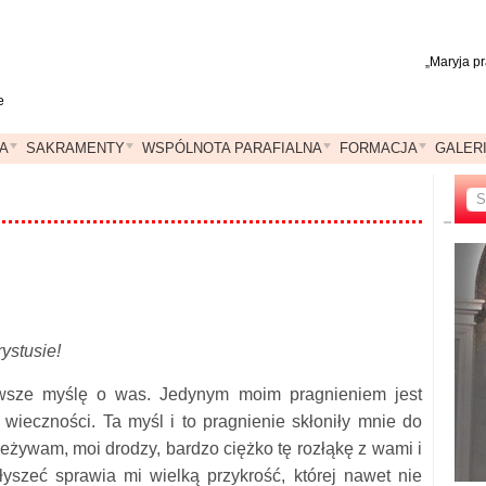
„Maryja p
e
A
SAKRAMENTY
WSPÓLNOTA PARAFIALNA
FORMACJA
GALER
ystusie!
awsze myślę o was. Jedynym moim pragnieniem jest
 wieczności. Ta myśl i to pragnienie skłoniły mnie do
zeżywam, moi drodzy, bardzo ciężko tę rozłąkę z wami i
yszeć sprawia mi wielką przykrość, której nawet nie