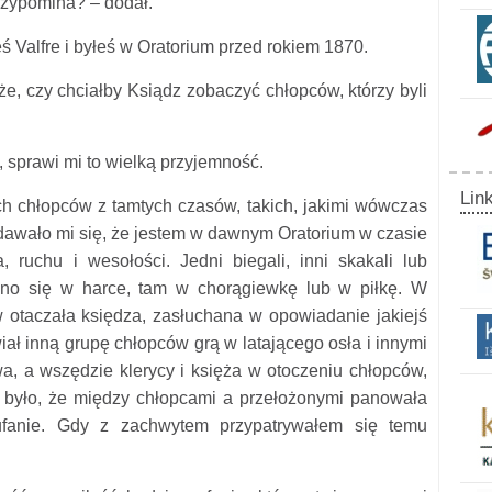
rzypomina? – dodał.
eś Valfre i byłeś w Oratorium przed rokiem 1870.
że, czy chciałby Ksiądz zobaczyć chłopców, którzy byli
, sprawi mi to wielką przyjemność.
Link
h chłopców z tamtych czasów, takich, jakimi wówczas
Zdawało mi się, że jestem w dawnym Oratorium w czasie
a, ruchu i wesołości. Jedni biegali, inni skakali lub
no się w harce, tam w chorągiewkę lub w piłkę. W
otaczała księdza, zasłuchana w opowiadanie jakiejś
awiał inną grupę chłopców grą w latającego osła i innymi
, a wszędzie klerycy i księża w otoczeniu chłopców,
ć było, że między chłopcami a przełożonymi panowała
ufanie. Gdy z zachwytem przypatrywałem się temu