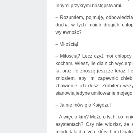
innymi przykrymi następstwami.
– Rozumiem, pojmuję, odpowiedzi
ducha w tych moich drogich chło
wylewność?
– Miłością!
– Miłością? Lecz czyż moi chłopcy 
kocham. Wiesz, ile dla nich wycierp
lat oraz ile znoszę jeszcze teraz. I
zniosłem, aby im zapewnić chleb,
zbawienie ich dusz. Zrobiłem wszys
stanowią jedyne umiłowanie mojego
– Ja nie mówię o Księdzu!
– A więc o kim? Może o tych, co mni
asystentach? Czy nie widzisz, że 
młode lata dla tych, których im Opa