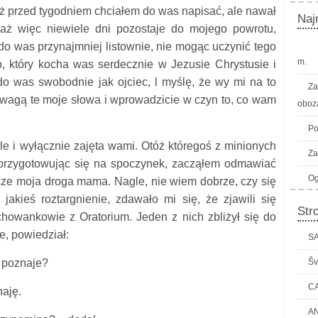
uż przed tygodniem chciałem do was napisać, ale nawał
Naj
iaż więc niewiele dni pozostaje do mojego powrotu,
do was przynajmniej listownie, nie mogąc uczynić tego
m.
o, który kocha was serdecznie w Jezusie Chrystusie i
 was swobodnie jak ojciec, l myślę, że wy mi na to
Za
uwagą te moje słowa i wprowadzicie w czyn to, co wam
oboza
Po
le i wyłącznie zajęta wami. Otóż któregoś z minionych
Za
 przygotowując się na spoczynek, zacząłem odmawiać
Og
zcze moja droga mama. Nagle, nie wiem dobrze, czy się
akieś roztargnienie, zdawało mi się, że zjawili się
Str
owankowie z Oratorium. Jeden z nich zbliżył się do
e, powiedział:
SA
 poznaje?
Šv
C
naję.
AN