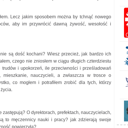
ałem. Lecz jakim sposobem można by tchnąć nowego
pców, aby im przywrócić dawną żywość, wesołość i
nie są dość kochani? Wiesz przecież, jak bardzo ich
iałem, czego nie zniosłem w ciągu długich czterdziestu
le trudów i upokorzeń, ile przeciwności i prześladowań
 mieszkanie, nauczycieli, a zwłaszcza w trosce o
tko, co mogłem i potrafiłem zrobić dla tych, którzy
 życia.
e zastępują? O dyrektorach, prefektach, nauczycielach,
są to męczennicy nauki i pracy? jak zdzierają swoje
trzność powierzyła?