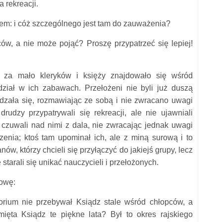
a rekreacji.
łem: i cóż szczególnego jest tam do zauważenia?
ów, a nie może pojąć? Proszę przypatrzeć się lepiej!
e za mało kleryków i księży znajdowało się wśród
dział w ich zabawach. Przełożeni nie byli już duszą
adzała się, rozmawiając ze sobą i nie zwracano uwagi
udzy przypatrywali się rekreacji, ale nie ujawniali
i czuwali nad nimi z dala, nie zwracając jednak uwagi
czenia; ktoś tam upominał ich, ale z miną surową i to
nów, którzy chcieli się przyłączyć do jakiejś grupy, lecz
starali się unikać nauczycieli i przełożonych.
mowę:
ium nie przebywał Ksiądz stale wśród chłopców, a
ięta Ksiądz te piękne lata? Był to okres rajskiego