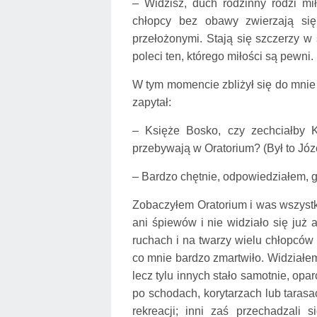
– Widzisz, duch rodzinny rodzi mił
chłopcy bez obawy zwierzają się
przełożonymi. Stają się szczerzy w 
poleci ten, którego miłości są pewni.
W tym momencie zbliżył się do mnie
zapytał:
– Księże Bosko, czy zechciałby K
przebywają w Oratorium? (Był to Józe
– Bardzo chętnie, odpowiedziałem, gdy
Zobaczyłem Oratorium i was wszystki
ani śpiewów i nie widziało się już 
ruchach i na twarzy wielu chłopców 
co mnie bardzo zmartwiło. Widziałem 
lecz tylu innych stało samotnie, opa
po schodach, korytarzach lub tarasa
rekreacji; inni zaś przechadzali