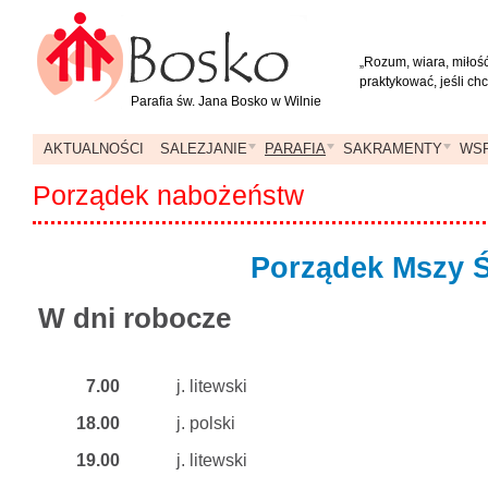
„Rozum, wiara, miłość
praktykować, jeśli ch
Parafia św. Jana Bosko w Wilnie
AKTUALNOŚCI
SALEZJANIE
PARAFIA
SAKRAMENTY
WSP
Porządek nabożeństw
Porządek Mszy 
W dni robocze
7.00
j. litewski
18.00
j. polski
19.00
j. litewski