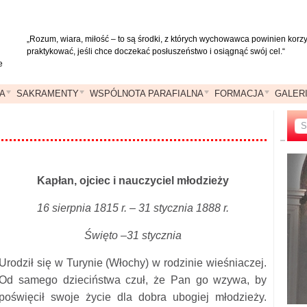
„Rozum, wiara, miłość – to są środki, z których wychowawca powinien korzys
praktykować, jeśli chce doczekać posłuszeństwo i osiągnąć swój cel.“
e
A
SAKRAMENTY
WSPÓLNOTA PARAFIALNA
FORMACJA
GALER
Kapłan, ojciec i nauczyciel młodzieży
16 sierpnia 1815 r. – 31 stycznia 1888 r.
Święto –31 stycznia
Urodził się w Turynie (Włochy) w rodzinie wieśniaczej.
Od samego dzieciństwa czuł, że Pan go wzywa, by
poświęcił swoje życie dla dobra ubogiej młodzieży.