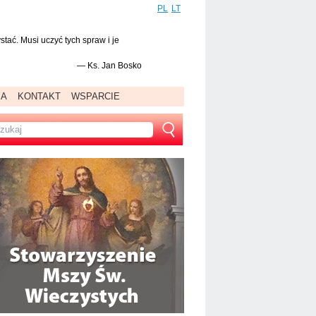
PL
LT
tać. Musi uczyć tych spraw i je
—
Ks. Jan Bosko
IA
KONTAKT
WSPARCIE