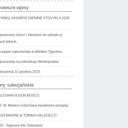
nowsze wpisy
VAIKŲ VASAROS DIENINĖ STOVYKLA 2026
praszamy dzieci i młodzież do udziału w
ch letnich.
rządek nabożeństw w Wielkim Tygodniu
praszamy na rekolekcje Wielkopostne
loszenia 31 grudnia 2025
ony salezjańskie
LESIANI di DON BOSCO
č. M. Marijos rožančiaus karalienės parapija
ASA MADRE di TORINO-VALDOCCO
S – Agenzia Info Salesiana