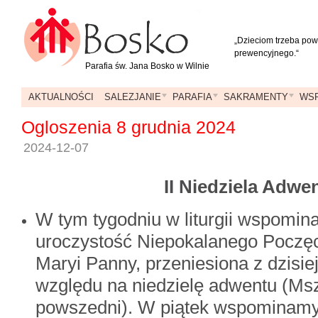
„Dzieciom trzeba powt
prewencyjnego.“
Parafia św. Jana Bosko w Wilnie
AKTUALNOŚCI
SALEZJANIE
PARAFIA
SAKRAMENTY
WSP
Ogloszenia 8 grudnia 2024
2024-12-07
II Niedziela Adwe
W tym tygodniu w liturgii wspomina
uroczystość Niepokalanego Poczęc
Maryi Panny, przeniesiona z dzisie
względu na niedzielę adwentu (Msz
powszedni). W piątek wspominamy 