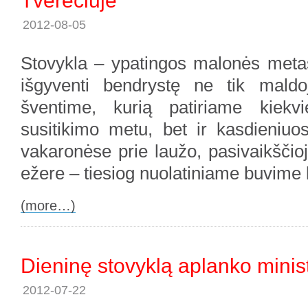
Tverečiuje
2012-08-05
Stovykla – ypatingos malonės metas
išgyventi bendrystę ne tik maldo
šventime, kurią patiriame kiek
susitikimo metu, bet ir kasdieniuo
vakaronėse prie laužo, pasivaikšči
ežere – tiesiog nuolatiniame buvime 
(more…)
Dieninę stovyklą aplanko minis
2012-07-22