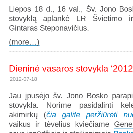
Liepos 18 d., 16 val., Šv. Jono Bos
stovyklą aplankė LR Švietimo i
Gintaras Steponavičius.
(more…)
Dieninė vasaros stovykla ‘2012
2012-07-18
Jau įpusėjo šv. Jono Bosko parapi
stovykla. Norime pasidalinti kel
akimirkų (
čia galite peržiūrėti nu
vaikus ir tėvelius kviečiame
Gene