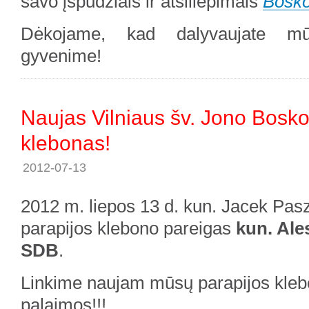
savo įspūdžiais ir atsiliepimais
Bosko
Dėkojame, kad dalyvaujate m
gyvenime!
Naujas Vilniaus šv. Jono Bosko
klebonas!
2012-07-13
2012 m. liepos 13 d. kun. Jacek Pa
parapijos klebono pareigas
kun. Ale
SDB
.
Linkime naujam mūsų parapijos kleb
palaimos!!!