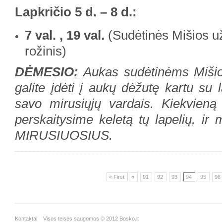
Lapkričio 5 d. – 8 d.:
7 val. , 19 val.
(Sudėtinės Mišios už
rožinis)
DĖMESIO:
Aukas sudėtinėms Mišio
galite įdėti į aukų dėžutę kartu su 
savo mirusiųjų vardais. Kiekvieną
perskaitysime keletą tų lapelių, i
MIRUSIUOSIUS.
« First
«
91
92
93
94
95
96
Kontaktai
Visos teisės saugomos © 2012 Bosko.lt