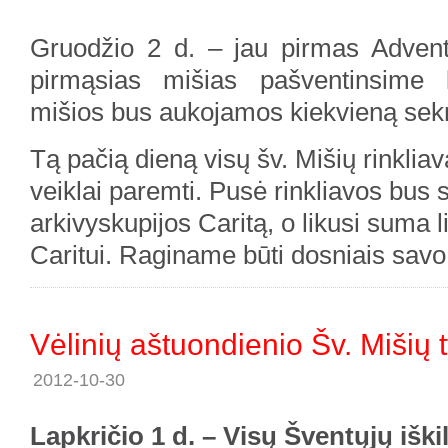
Gruodžio 2 d. – jau pirmas Adven
pirmąsias mišias pašventinsime k
mišios bus aukojamos kiekvieną sekm
Tą pačią dieną visų šv. Mišių rinkliav
veiklai paremti. Pusė rinkliavos bus s
arkivyskupijos Caritą, o likusi suma 
Caritui. Raginame būti dosniais sav
Vėlinių aštuondienio Šv. Mišių 
2012-10-30
Lapkričio 1 d. – Visų Šventųjų iški