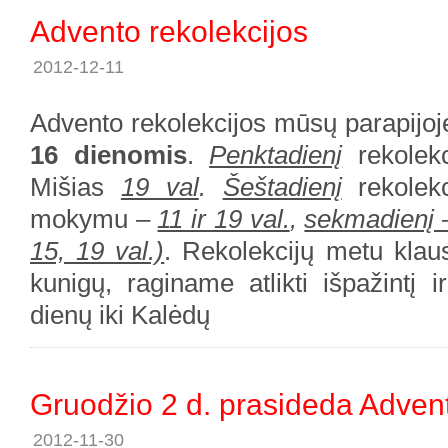
Advento rekolekcijos
2012-12-11
Advento rekolekcijos mūsų parapijoj
16 dienomis
.
Penktadienį
rekolekc
Mišias
19 val
.
Šeštadienį
rekolek
mokymu –
11 ir 19 val.
,
sekmadienį –
15, 19 val.)
. Rekolekcijų metu klau
kunigų, raginame atlikti išpažintį i
dienų iki Kalėdų
Gruodžio 2 d. prasideda Adven
2012-11-30