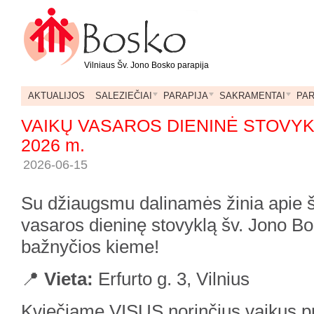
Vilniaus Šv. Jono Bosko parapija
AKTUALIJOS
SALEZIEČIAI
PARAPIJA
SAKRAMENTAI
PA
VAIKŲ VASAROS DIENINĖ STOVY
2026 m.
2026-06-15
Su džiaugsmu dalinamės žinia apie š
vasaros dieninę stovyklą šv. Jono Bo
bažnyčios kieme!
📍
Vieta:
Erfurto g. 3, Vilnius
Kviečiame VISUS norinčius vaikus pri