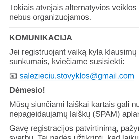
Tokiais atvejais alternatyvios veiklos 
nebus organizuojamos.
KOMUNIKACIJA
Jei registruojant vaiką kyla klausimų 
sunkumais, kviečiame susisiekti:
📧
salezieciu.stovyklos@gmail.com
Dėmesio!
Mūsų siunčiami laiškai kartais gali nu
nepageidaujamų laiškų (SPAM) apla
Gavę registracijos patvirtinimą, pažy
svarbų. Tai padės užtikrinti, kad laik