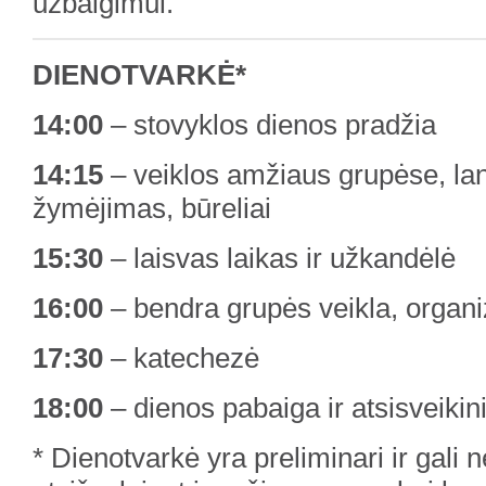
užbaigimui.
DIENOTVARKĖ*
14:00
– stovyklos dienos pradžia
14:15
– veiklos amžiaus grupėse, 
žymėjimas, būreliai
15:30
– laisvas laikas ir užkandėlė
16:00
– bendra grupės veikla, organi
17:30
– katechezė
18:00
– dienos pabaiga ir atsisveiki
* Dienotvarkė yra preliminari ir gali n