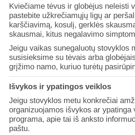
Kviečiame tėvus ir globėjus neleisti va
pastebite užkrečiamųjų ligų ar perša
karščiavimą, kosulį, gerklės skausmą
skausmai, kitus negalavimo simptom
Jeigu vaikas sunegaluotų stovyklos 
susisieksime su tėvais arba globėjais
grįžimo namo, kuriuo turėtų pasirūpint
Išvykos ir ypatingos veiklos
Jeigu stovyklos metu konkrečiai amž
organizuojamos išvykos ar ypatinga 
programa, apie tai iš anksto informu
paštu.