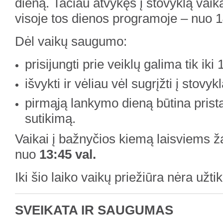
dieną. Tačiau atvykęs į stovyklą vaik
visoje tos dienos programoje – nuo 14
Dėl vaikų saugumo:
prisijungti prie veiklų galima tik iki 
išvykti ir vėliau vėl sugrįžti į stovy
pirmąją lankymo dieną būtina pristat
sutikimą.
Vaikai į bažnyčios kiemą laisviems ž
nuo
13:45 val.
Iki šio laiko vaikų priežiūra nėra užti
SVEIKATA IR SAUGUMAS