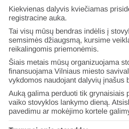
Kiekvienas dalyvis kviečiamas prisidė
registracine auka.
Tai visų mūsų bendras indėlis į stovykl
semsimės džiaugsmą, kursime veikla
reikalingomis priemonėmis.
Šiais metais mūsų organizuojama st
finansuojama Vilniaus miesto savival
vykdomos naudojant dalyvių įnašus b
Auką galima perduoti tik grynaisiais 
vaiko stovyklos lankymo dieną. Atsi
pavedimu ar mokėjimo kortele galim