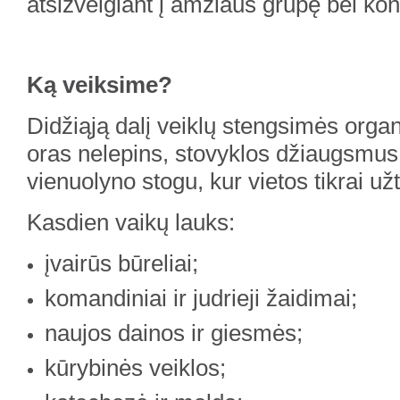
atsižvelgiant į amžiaus grupę bei kon
Ką veiksime?
Didžiąją dalį veiklų stengsimės organ
oras nelepins, stovyklos džiaugsmus
vienuolyno stogu, kur vietos tikrai už
Kasdien vaikų lauks:
įvairūs būreliai;
komandiniai ir judrieji žaidimai;
naujos dainos ir giesmės;
kūrybinės veiklos;