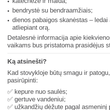
katechezė ir malda;
bendrystė su bendraamžiais;
dienos pabaigos skanėstas – ledai 
atliepiant orą.
Detalesnė informacija apie kiekvieno
vaikams bus pristatoma prasidėjus st
Ką atsinešti?
Kad stovykloje būtų smagu ir patogu
pasirūpinti:
✅ kepure nuo saulės;
✅ gertuve vandeniui;
✅ užkandžių dėžute pagal asmeninį p