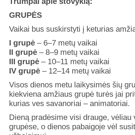
Trumpai apie stovyklą:
GRUPĖS
Vaikai bus suskirstyti į keturias amž
I grupė
– 6–7 metų vaikai
II grupė
– 8–9 metų vaikai
III grupė
– 10–11 metų vaikai
IV grupė
– 12–14 metų vaikai
Visos dienos metu laikysimės šių grup
kiekviena amžiaus grupė turės jai pri
kurias ves savanoriai – animatoriai.
Dieną pradėsime visi drauge, vėliau 
grupėse, o dienos pabaigoje vėl sus