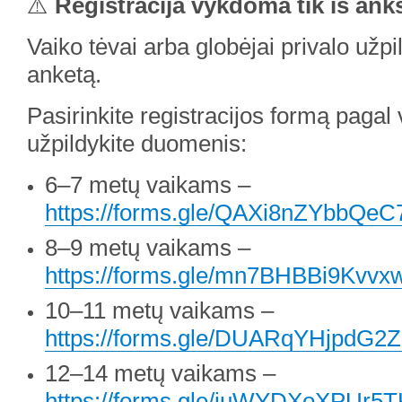
⚠️
Registracija vykdoma tik iš ankst
Vaiko tėvai arba globėjai privalo užpil
anketą.
Pasirinkite registracijos formą pagal 
užpildykite duomenis:
6–7 metų vaikams –
https://forms.gle/QAXi8nZYbbQeC
8–9 metų vaikams –
https://forms.gle/mn7BHBBi9Kvvx
10–11 metų vaikams –
https://forms.gle/DUARqYHjpdG2
12–14 metų vaikams –
https://forms.gle/iuWYDXoXPUr5