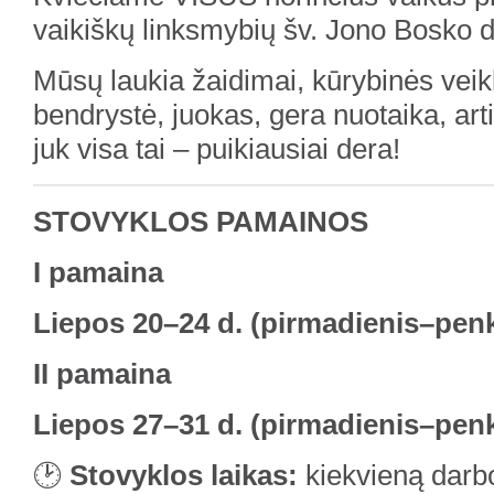
vaikiškų linksmybių šv. Jono Bosko d
Mūsų laukia žaidimai, kūrybinės veik
bendrystė, juokas, gera nuotaika, art
juk visa tai – puikiausiai dera!
STOVYKLOS PAMAINOS
I pamaina
Liepos 20–24 d. (pirmadienis–penk
II pamaina
Liepos 27–31 d. (pirmadienis–penk
🕑
Stovyklos laikas:
kiekvieną darb