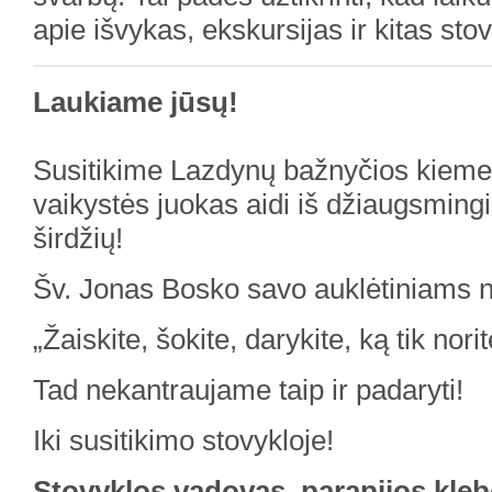
apie išvykas, ekskursijas ir kitas sto
Laukiame jūsų!
Susitikime Lazdynų bažnyčios kieme
vaikystės juokas aidi iš džiaugsming
širdžių!
Šv. Jonas Bosko savo auklėtiniams n
„Žaiskite, šokite, darykite, ką tik nori
Tad nekantraujame taip ir padaryti!
Iki susitikimo stovykloje!
Stovyklos vadovas, parapijos kle