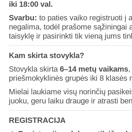
iki 18:00 val.
Svarbu:
to paties vaiko registruoti į
negalima, todėl prašome sąžiningai at
taisyklę ir pasirinkti tik vieną jums 
Kam skirta stovykla?
Stovykla skirta
6–14 metų vaikams
,
priešmokyklinės grupės iki 8 klasės
Mielai laukiame visų norinčių pasike
juoku, geru laiku drauge ir atrasti b
REGISTRACIJA