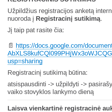
Užpildžius registracijos anketą inter
nuoroda į
Registracinį sutikimą
.
Jį taip pat rasite čia:
📄
https://docs.google.com/docume
AbXLS8kufCQl099PHjWx3oWJCQG4
usp=sharing
Registracinį sutikimą būtina:
atsispausdinti -> užpildyti -> pasirašy
vaiko stovyklos lankymo dieną
Laisva vienkartinė registracinė au