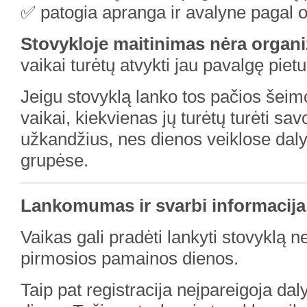
✅ patogia apranga ir avalyne pagal o
Stovykloje maitinimas nėra organ
vaikai turėtų atvykti jau pavalgę pietu
Jeigu stovyklą lanko tos pačios šeim
vaikai, kiekvienas jų turėtų turėti sav
užkandžius, nes dienos veiklose dal
grupėse.
Lankomumas ir svarbi informacija
Vaikas gali pradėti lankyti stovyklą n
pirmosios pamainos dienos.
Taip pat registracija neįpareigoja dal