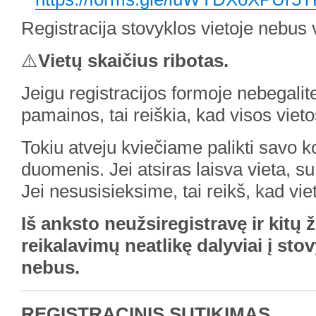
Registracija stovyklos vietoje nebus
⚠️
Vietų skaičius ribotas.
Jeigu registracijos formoje nebegalit
pamainos, tai reiškia, kad visos vieto
Tokiu atveju kviečiame palikti savo k
duomenis. Jei atsiras laisva vieta, s
Jei nesusisieksime, tai reikš, kad vie
Iš anksto neužsiregistravę ir kitų
reikalavimų neatlikę dalyviai į sto
nebus.
REGISTRACINIS SUTIKIMAS